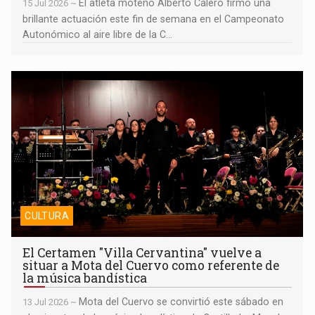
El atleta moteño Alberto Calero firmó una
15 Jul 2026 ~
brillante actuación este fin de semana en el Campeonato
Autonómico al aire libre de la C...
El Certamen "Villa Cervantina" vuelve a situar a Mota del Cuervo
como referente de la música bandística
CULTURA
El Certamen "Villa Cervantina" vuelve a
situar a Mota del Cuervo como referente de
la música bandística
Mota del Cuervo se convirtió este sábado en
13 Jul 2026 ~