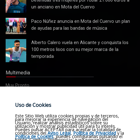
realidad
tres
un anciano en Mota del Cuervo
mujeres
por robar
Paco
Paco Núñez anuncia en Mota del Cuervo un plan
21.000
Núñez
de ayudas para las bandas de música
euros a
anuncia
un
en Mota
Alberto
Alberto Calero vuela en Alicante y conquista los
anciano
del
Calero
100 metros lisos con su mejor marca de la
en Mota
Cuervo un
vuela en
del
temporada
plan de
Alicante y
Cuervo
ayudas
conquista
para las
Multimedia
los 100
bandas
metros
de
Muy Pronto
lisos con
música
su mejor
marca de
Etiquetas
Uso de Cookies
la
temporada
Noticias
Actualidad
Sucesos
Religión
Este Sitio Web utiliza cookies propias y de terceros,
para mejorar la experiencia de navegación del
Usuario, realizar análisis estadísticos sobre su
utilización y mostrar publicidad útil para tu interés.
Opinión
Deportes
Cultura
Política
Historia
Puedes pulsar ACEPTAR para aceptar la totalidad de
condiciones del
Aviso Legal
,
Política de Privacidad
y la
Política de Cookies
, puedes configurarlas pulsando el
botón 'Cambiar Preferencias' para personalizar las