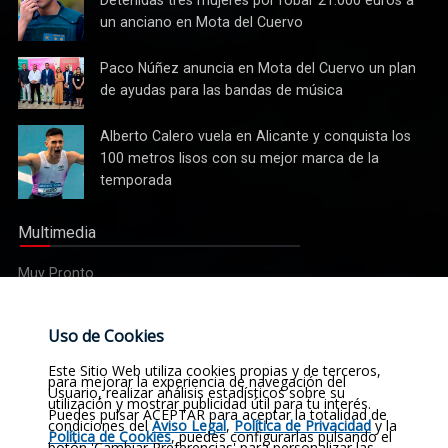
realidad
tres
un anciano en Mota del Cuervo
mujeres
por robar
Paco
Paco Núñez anuncia en Mota del Cuervo un plan
21.000
Núñez
de ayudas para las bandas de música
euros a
anuncia
un
en Mota
Alberto
Alberto Calero vuela en Alicante y conquista los
anciano
del
Calero
100 metros lisos con su mejor marca de la
en Mota
Cuervo un
vuela en
del
temporada
plan de
Alicante y
Cuervo
ayudas
conquista
para las
Multimedia
los 100
bandas
metros
de
Muy Pronto
lisos con
música
su mejor
marca de
Etiquetas
Uso de Cookies
la
temporada
Noticias
Actualidad
Sucesos
Religión
Este Sitio Web utiliza cookies propias y de terceros,
para mejorar la experiencia de navegación del
Usuario, realizar análisis estadísticos sobre su
utilización y mostrar publicidad útil para tu interés.
Opinión
Deportes
Cultura
Política
Historia
Puedes pulsar ACEPTAR para aceptar la totalidad de
condiciones del
Aviso Legal
,
Política de Privacidad
y la
Política de Cookies
, puedes configurarlas pulsando el
botón 'Cambiar Preferencias' para personalizar las