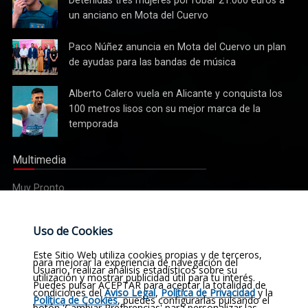
realidad
tres
un anciano en Mota del Cuervo
mujeres
por robar
Paco
Paco Núñez anuncia en Mota del Cuervo un plan
21.000
Núñez
de ayudas para las bandas de música
euros a
anuncia
un
en Mota
Alberto
Alberto Calero vuela en Alicante y conquista los
anciano
del
Calero
100 metros lisos con su mejor marca de la
en Mota
Cuervo un
vuela en
del
temporada
plan de
Alicante y
Cuervo
ayudas
conquista
para las
Multimedia
los 100
bandas
metros
de
Muy Pronto
lisos con
música
su mejor
marca de
Etiquetas
Uso de Cookies
la
temporada
Noticias
Actualidad
Sucesos
Religión
Este Sitio Web utiliza cookies propias y de terceros,
para mejorar la experiencia de navegación del
Usuario, realizar análisis estadísticos sobre su
utilización y mostrar publicidad útil para tu interés.
Opinión
Deportes
Cultura
Política
Historia
Puedes pulsar ACEPTAR para aceptar la totalidad de
condiciones del
Aviso Legal
,
Política de Privacidad
y la
Política de Cookies
, puedes configurarlas pulsando el
botón 'Cambiar Preferencias' para personalizar las