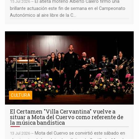
El atleta moteño Alberto Calero firmó una
15 Jul 2026 ~
brillante actuación este fin de semana en el Campeonato
Autonómico al aire libre de la C...
El Certamen "Villa Cervantina" vuelve a situar a Mota del Cuervo
como referente de la música bandística
CULTURA
El Certamen "Villa Cervantina" vuelve a
situar a Mota del Cuervo como referente de
la música bandística
Mota del Cuervo se convirtió este sábado en
13 Jul 2026 ~