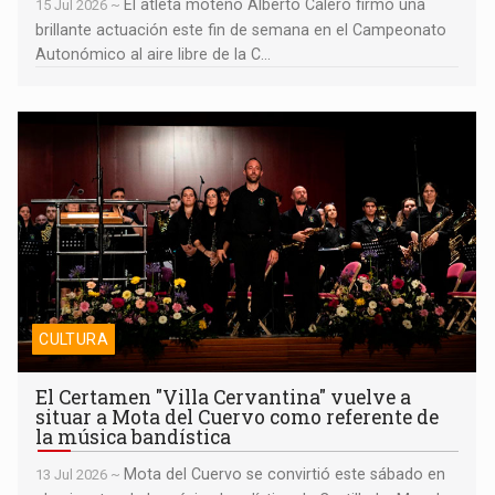
El atleta moteño Alberto Calero firmó una
15 Jul 2026 ~
brillante actuación este fin de semana en el Campeonato
Autonómico al aire libre de la C...
El Certamen "Villa Cervantina" vuelve a situar a Mota del Cuervo
como referente de la música bandística
CULTURA
El Certamen "Villa Cervantina" vuelve a
situar a Mota del Cuervo como referente de
la música bandística
Mota del Cuervo se convirtió este sábado en
13 Jul 2026 ~