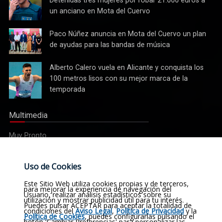
realidad
tres
un anciano en Mota del Cuervo
mujeres
por robar
Paco
Paco Núñez anuncia en Mota del Cuervo un plan
21.000
Núñez
de ayudas para las bandas de música
euros a
anuncia
un
en Mota
Alberto
Alberto Calero vuela en Alicante y conquista los
anciano
del
Calero
100 metros lisos con su mejor marca de la
en Mota
Cuervo un
vuela en
del
temporada
plan de
Alicante y
Cuervo
ayudas
conquista
para las
Multimedia
los 100
bandas
metros
de
Muy Pronto
lisos con
música
su mejor
marca de
Etiquetas
Uso de Cookies
la
temporada
Noticias
Actualidad
Sucesos
Religión
Este Sitio Web utiliza cookies propias y de terceros,
para mejorar la experiencia de navegación del
Usuario, realizar análisis estadísticos sobre su
utilización y mostrar publicidad útil para tu interés.
Opinión
Deportes
Cultura
Política
Historia
Puedes pulsar ACEPTAR para aceptar la totalidad de
condiciones del
Aviso Legal
,
Política de Privacidad
y la
Política de Cookies
, puedes configurarlas pulsando el
botón 'Cambiar Preferencias' para personalizar las