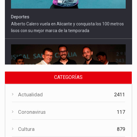
Cultura
El Gobierno regional apoya el Certamen de Bandas de Mota
del Cuervo con 18.000 euros
CATEGORÍAS
Actualidad
2411
Coronavirus
117
Cultura
879