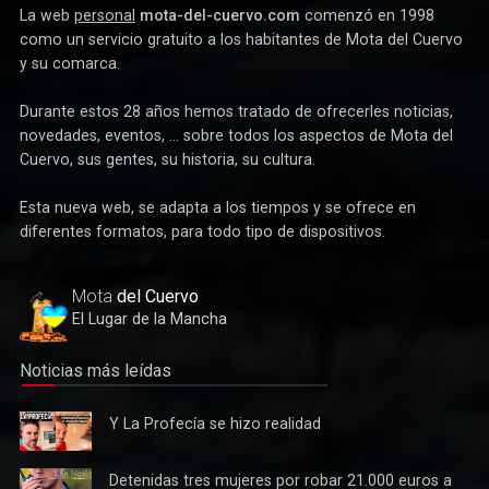
La web
personal
mota-del-cuervo.com
comenzó en 1998
como un servicio gratuito a los habitantes de Mota del Cuervo
y su comarca.
Durante estos 28 años hemos tratado de ofrecerles noticias,
novedades, eventos, ... sobre todos los aspectos de Mota del
Cuervo, sus gentes, su historia, su cultura.
Esta nueva web, se adapta a los tiempos y se ofrece en
diferentes formatos, para todo tipo de dispositivos.
Deportes
Éxito de la gran apuesta por la pista que la Peña Ciclista
Herrada materializa en su trofeo para escuelas
Mota
del Cuervo
El Lugar de la Mancha
Noticias más leídas
Y La
Y La Profecía se hizo realidad
Profecía
se hizo
Detenidas
Detenidas tres mujeres por robar 21.000 euros a
realidad