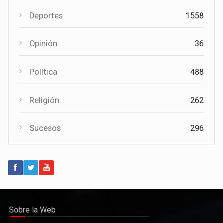
Deportes
1558
Cultura
El Certamen "Villa Cervantina" vuelve a situar a Mota del
Cuervo como referente de la música bandística
Opinión
36
Política
488
Religión
262
Sucesos
296
Política
Paco Núñez anuncia en Mota del Cuervo un plan de ayudas
para las bandas de música
Sobre la Web