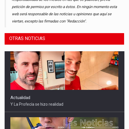
petición de permiso por escrito a éstos. En ningún momento esta
web será responsable de las noticias u opiniones que aquí se
viertan, excepto las firmadas con "Redacción".
Actualidad
OTRAS NOTICIAS
Y La Profecía se hizo realidad
Sucesos
Detenidas tres mujeres por robar 21.000 euros a un anciano