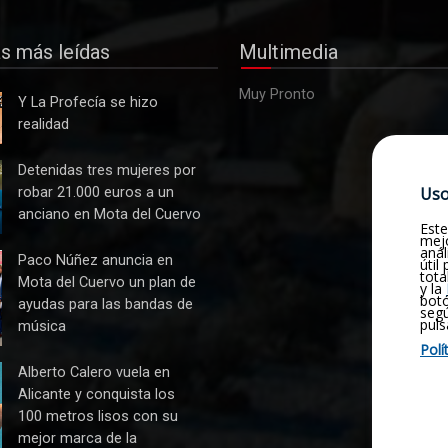
as más leídas
Multimedia
Muy Pronto
Y La Profecía se hizo
realidad
s
Detenidas tres mujeres por
Uso
robar 21.000 euros a un
Este
anciano en Mota del Cuervo
mejo
anál
útil
tota
Paco Núñez anuncia en
y la
Mota del Cuervo un plan de
botó
seg
ayudas para las bandas de
puls
música
Polí
n
Alberto Calero vuela en
Alicante y conquista los
100 metros lisos con su