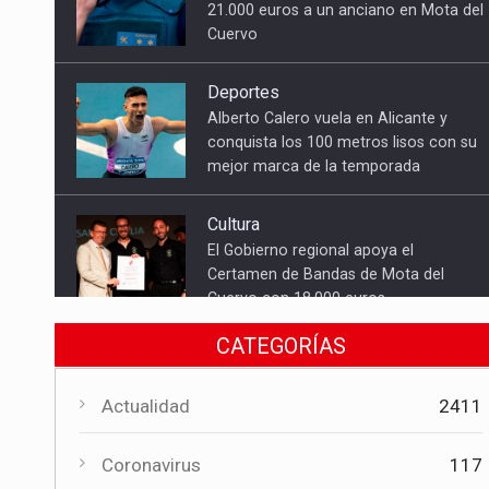
Cuervo
Deportes
Alberto Calero vuela en Alicante y
conquista los 100 metros lisos con su
mejor marca de la temporada
Cultura
El Gobierno regional apoya el
Certamen de Bandas de Mota del
Cuervo con 18.000 euros
Cultura
CATEGORÍAS
El Certamen "Villa Cervantina" vuelve a
situar a Mota del Cuervo como
referente de la música bandística
Actualidad
2411
Política
Coronavirus
117