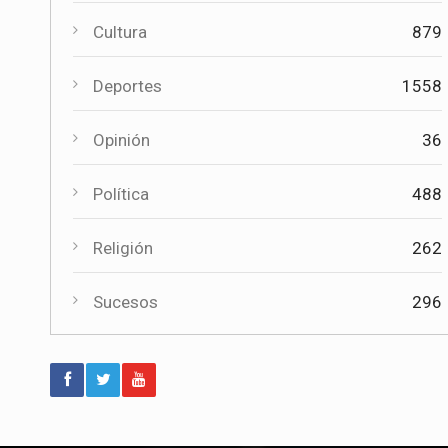
Paco Núñez anuncia en Mota del
Cuervo un plan de ayudas para las
Cultura
879
bandas de música
Deportes
1558
Deportes
Éxito de la gran apuesta por la pista
Opinión
36
que la Peña Ciclista Herrada
materializa en su trofeo para escuelas
Política
488
Cultura
Tres bandas competirán en Mota del
Religión
262
Cuervo por alzarse con el XII Certamen
Regional "Villa Cervantina"
Sucesos
296
Deportes
El moteño Jesús Herrada (Burgos BH)
acaba 14º en el Campeonato de
España en Ruta