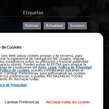
Etiquetas
Noticias
Actualidad
Sucesos
Religión
Opinión
Deportes
 de Cookies
Cultura
Política
Historia
 Sitio Web utiliza cookies propias y de terceros, para
rar la experiencia de navegación del Usuario, realizar
isis estadísticos sobre su utilización y mostrar publicidad
Obituario
Pluviómetro
 para tu interés. Puedes pulsar ACEPTAR para aceptar la
lidad de condiciones del
Aviso Legal
,
Política de Privacidad
Política de Cookies
, puedes configurarlas pulsando el
Fotografías
Vídeos
Virgen
n 'Cambiar Preferencias' para personalizar las cookies
ún tus preferencias, o puedes RECHAZARLAS TODAS
ando en 'Rechazar todas'.
Manjavacas
Emergencia
tica de Privacidad
Contactar
Coronavirus
Cambiar Preferencias
Rechazar todas las cookies