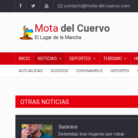
contacto@mota-del-cuervo.com
Mota
del Cuervo
El Lugar de la Mancha
INICIO
NOTICIAS
DEPORTES
TURISMO
H
ACTUALIDAD
SUCESOS
CORONAVIRUS
DEPORTES
OTRAS NOTICIAS
Sucesos
Detenidas tres mujeres por robar
21.000 euros a un anciano en Mota del