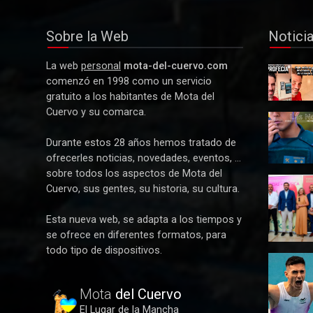
Deportes
Alberto Calero lidera la representación
Sobre la Web
Notici
conquense en la selección de Castilla-
La Mancha para el Nacional de
La web
personal
mota-del-cuervo.com
Federaciones
Y La
comenzó en 1998 como un servicio
Profecía
gratuito a los habitantes de Mota del
se hizo
Actualidad
Cuervo y su comarca.
realidad
Detenida
Y La Profecía se hizo realidad
tres
Durante estos 28 años hemos tratado de
mujeres
ofrecerles noticias, novedades, eventos, ...
por robar
sobre todos los aspectos de Mota del
21.000
Paco
euros a
Cuervo, sus gentes, su historia, su cultura.
Núñez
un
anuncia
anciano
Esta nueva web, se adapta a los tiempos y
en Mota
en Mota
se ofrece en diferentes formatos, para
del
del
todo tipo de dispositivos.
Cuervo u
Cuervo
Alberto
plan de
Calero
ayudas
vuela en
Mota
del Cuervo
para las
Alicante y