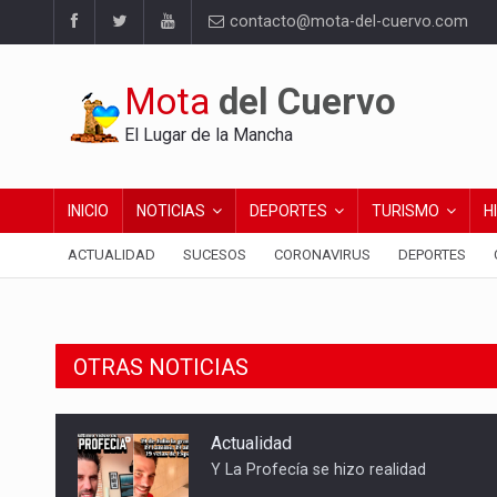
contacto@mota-del-cuervo.com
Mota
del Cuervo
El Lugar de la Mancha
INICIO
NOTICIAS
DEPORTES
TURISMO
H
ACTUALIDAD
SUCESOS
CORONAVIRUS
DEPORTES
OTRAS NOTICIAS
Actualidad
Y La Profecía se hizo realidad
Sucesos