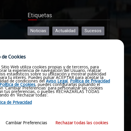
Etiquetas
Noticias
Actualidad
Sucesos
Religión
Opinión
Deportes
 de Cookies
Cultura
Política
Historia
 Sitio Web utiliza cookies propias y de terceros, para
Obituario
Pluviómetro
rar la experiencia de navegación del Usuario, realizar
isis estadísticos sobre su utilización y mostrar publicidad
 para tu interés. Puedes pulsar ACEPTAR para aceptar la
lidad de condiciones del
Aviso Legal
,
Política de Privacidad
Fotografías
Vídeos
Virgen
Política de Cookies
, puedes configurarlas pulsando el
n 'Cambiar Preferencias' para personalizar las cookies
ún tus preferencias, o puedes RECHAZARLAS TODAS
ando en 'Rechazar todas'.
Manjavacas
Emergencia
tica de Privacidad
Contactar
Coronavirus
Cambiar Preferencias
Rechazar todas las cookies