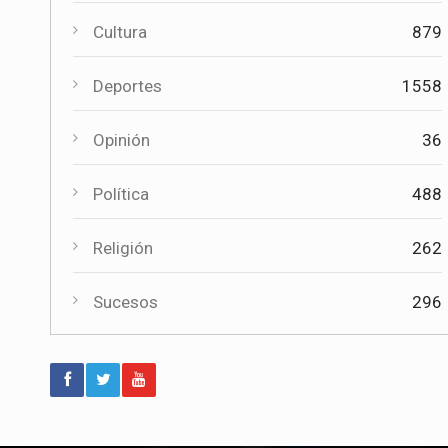
Cultura
879
Política
Paco Núñez anuncia en Mota del
Cuervo un plan de ayudas para las
Deportes
1558
bandas de música
Opinión
36
Deportes
Éxito de la gran apuesta por la pista
Política
488
que la Peña Ciclista Herrada
materializa en su trofeo para escuelas
Religión
262
Cultura
Sucesos
296
Tres bandas competirán en Mota del
Cuervo por alzarse con el XII Certamen
Regional "Villa Cervantina"
Deportes
El moteño Jesús Herrada (Burgos BH)
acaba 14º en el Campeonato de