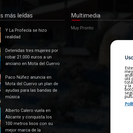
as más leídas
Multimedia
Muy Pronto
Y La Profecía se hizo
realidad
s
Detenidas tres mujeres por
Uso
robar 21.000 euros a un
anciano en Mota del Cuervo
Este
mejo
anál
Paco Núñez anuncia en
útil
tota
Mota del Cuervo un plan de
y la
botó
ayudas para las bandas de
seg
puls
música
Polí
n
Alberto Calero vuela en
Alicante y conquista los
100 metros lisos con su
mejor marca de la