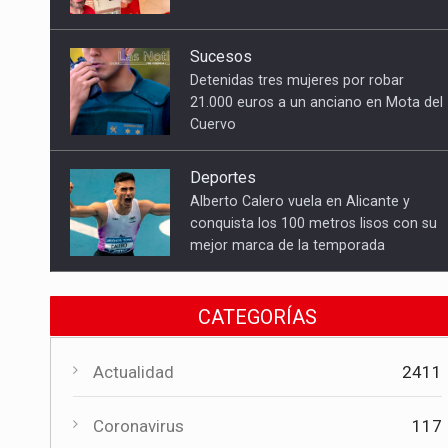
Detenidas tres mujeres por robar
21.000 euros a un anciano en Mota del
Cuervo
Deportes
Alberto Calero vuela en Alicante y
conquista los 100 metros lisos con su
mejor marca de la temporada
Cultura
El Gobierno regional apoya el
Certamen de Bandas de Mota del
Cuervo con 18.000 euros
CATEGORÍAS
Cultura
Actualidad
2411
El Certamen "Villa Cervantina" vuelve a
situar a Mota del Cuervo como
Coronavirus
117
referente de la música bandística