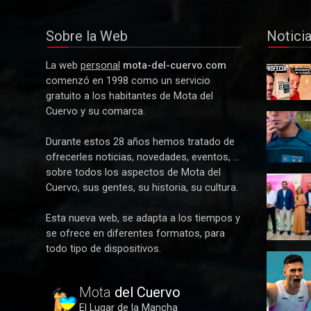
España en Ruta
Sobre la Web
Notici
Deportes
La web
personal
mota-del-cuervo.com
Alberto Calero lidera la representación
Y La
comenzó en 1998 como un servicio
conquense en la selección de Castilla-
Profecía
gratuito a los habitantes de Mota del
La Mancha para el Nacional de
se hizo
Cuervo y su comarca.
realidad
Federaciones
Detenida
tres
Durante estos 28 años hemos tratado de
mujeres
ofrecerles noticias, novedades, eventos, ...
por robar
sobre todos los aspectos de Mota del
21.000
Paco
euros a
Cuervo, sus gentes, su historia, su cultura.
Núñez
un
anuncia
anciano
Esta nueva web, se adapta a los tiempos y
en Mota
en Mota
se ofrece en diferentes formatos, para
del
del
todo tipo de dispositivos.
Cuervo u
Cuervo
Alberto
plan de
Calero
ayudas
vuela en
Mota
del Cuervo
para las
Alicante y
bandas
El Lugar de la Mancha