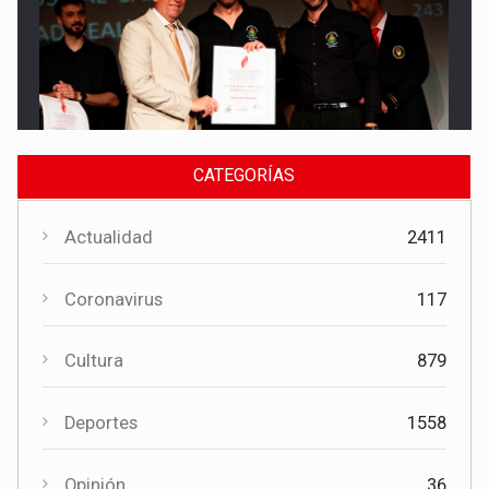
Cultura
El Gobierno regional apoya el Certamen de Bandas de Mota
del Cuervo con 18.000 euros
CATEGORÍAS
Actualidad
2411
Coronavirus
117
Cultura
879
Cultura
Deportes
1558
El Certamen "Villa Cervantina" vuelve a situar a Mota del
Cuervo como referente de la música bandística