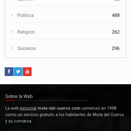
Opinión
36
Política
488
Religión
262
Sucesos
296
Política
Paco Núñez anuncia en Mota del Cuervo un plan de ayudas
para las bandas de música
Sobre la Web
La web
personal
mota-del-cuervo.com
comenzó en 1998
como un servicio gratuito a los habitantes de Mota del Cuervo
y su comarca.