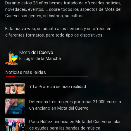
Durante estos 28 años hemos tratado de ofrecerles noticias,
novedades, eventos, ... sobre todos los aspectos de Mota del
Cuervo, sus gentes, su historia, su cultura.
Esta nueva web, se adapta a los tiempos y se ofrece en
Deportes
diferentes formatos, para todo tipo de dispositivos.
Éxito de la gran apuesta por la pista que la Peña Ciclista
Herrada materializa en su trofeo para escuelas
Mota
del Cuervo
El Lugar de la Mancha
Noticias más leídas
Y La
Y La Profecía se hizo realidad
Profecía
se hizo
Detenidas
Detenidas tres mujeres por robar 21.000 euros a
realidad
tres
un anciano en Mota del Cuervo
mujeres
por robar
Paco
Paco Núñez anuncia en Mota del Cuervo un plan
Cultura