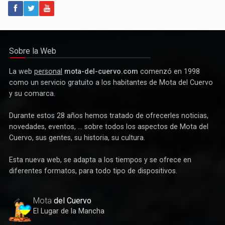
Política
Paco Núñez anuncia en Mota del Cuervo un plan de ayudas
para las bandas de música
Sobre la Web
La web
personal
mota-del-cuervo.com
comenzó en 1998
como un servicio gratuito a los habitantes de Mota del Cuervo
y su comarca.
Durante estos 28 años hemos tratado de ofrecerles noticias,
novedades, eventos, ... sobre todos los aspectos de Mota del
Cuervo, sus gentes, su historia, su cultura.
Esta nueva web, se adapta a los tiempos y se ofrece en
diferentes formatos, para todo tipo de dispositivos.
Deportes
Éxito de la gran apuesta por la pista que la Peña Ciclista
Herrada materializa en su trofeo para escuelas
Mota
del Cuervo
El Lugar de la Mancha