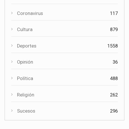
Coronavirus
117
Cultura
879
Cultura
Deportes
1558
El Certamen "Villa Cervantina" vuelve a situar a Mota del
Cuervo como referente de la música bandística
Opinión
36
Política
488
Religión
262
Sucesos
296