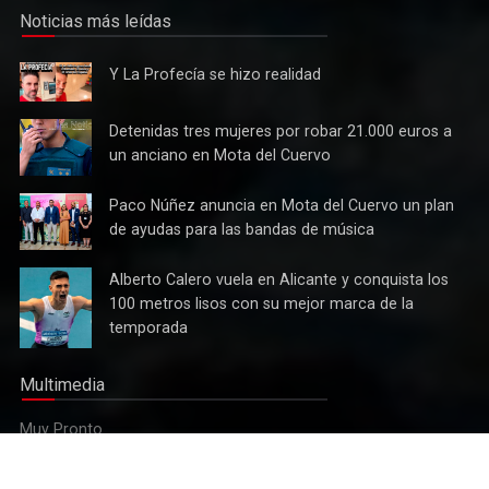
Noticias más leídas
Y La
Y La Profecía se hizo realidad
Profecía
se hizo
Detenidas
Detenidas tres mujeres por robar 21.000 euros a
realidad
tres
un anciano en Mota del Cuervo
mujeres
por robar
Paco
Paco Núñez anuncia en Mota del Cuervo un plan
21.000
Núñez
de ayudas para las bandas de música
Cultura
euros a
anuncia
Tres bandas competirán en Mota del Cuervo por alzarse con
un
en Mota
Alberto
Alberto Calero vuela en Alicante y conquista los
el XII Certamen Regional "Villa Cervantina"
anciano
del
Calero
100 metros lisos con su mejor marca de la
en Mota
Cuervo un
vuela en
del
temporada
plan de
Alicante y
Cuervo
ayudas
conquista
para las
Multimedia
los 100
bandas
metros
de
Muy Pronto
lisos con
música
su mejor
marca de
Etiquetas