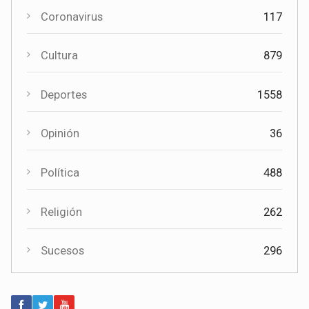
Coronavirus
117
Cultura
879
Cultura
Deportes
1558
El Certamen "Villa Cervantina" vuelve a situar a Mota del
Cuervo como referente de la música bandística
Opinión
36
Política
488
Religión
262
Sucesos
296