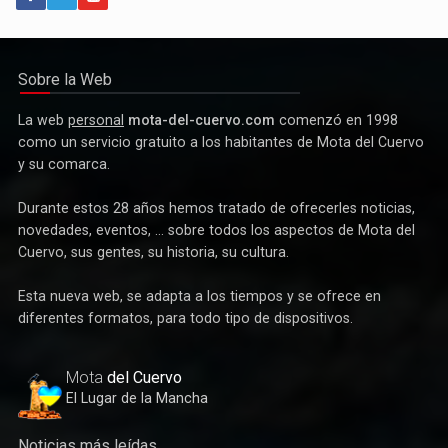
Política
Paco Núñez anuncia en Mota del Cuervo un plan de ayudas
para las bandas de música
Sobre la Web
La web
personal
mota-del-cuervo.com
comenzó en 1998
como un servicio gratuito a los habitantes de Mota del Cuervo
y su comarca.
Durante estos 28 años hemos tratado de ofrecerles noticias,
novedades, eventos, ... sobre todos los aspectos de Mota del
Cuervo, sus gentes, su historia, su cultura.
Esta nueva web, se adapta a los tiempos y se ofrece en
Deportes
diferentes formatos, para todo tipo de dispositivos.
Éxito de la gran apuesta por la pista que la Peña Ciclista
Herrada materializa en su trofeo para escuelas
Mota
del Cuervo
El Lugar de la Mancha