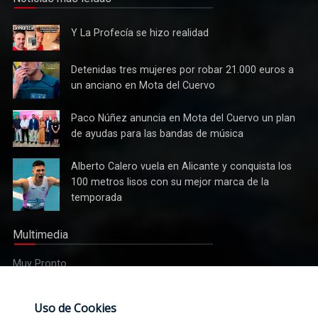
Noticias más leídas
Y La
Y La Profecía se hizo realidad
Profecía
se hizo
Detenidas
Detenidas tres mujeres por robar 21.000 euros a
realidad
tres
un anciano en Mota del Cuervo
mujeres
por robar
Paco
Paco Núñez anuncia en Mota del Cuervo un plan
21.000
Núñez
Cultura
de ayudas para las bandas de música
euros a
anuncia
Tres bandas competirán en Mota del Cuervo por alzarse con
un
en Mota
el XII Certamen Regional "Villa Cervantina"
Alberto
Alberto Calero vuela en Alicante y conquista los
anciano
del
Calero
100 metros lisos con su mejor marca de la
en Mota
Cuervo un
vuela en
del
temporada
plan de
Alicante y
Cuervo
ayudas
conquista
para las
Multimedia
los 100
bandas
metros
de
Muy Pronto
lisos con
música
su mejor
marca de
Etiquetas
Uso de Cookies
la