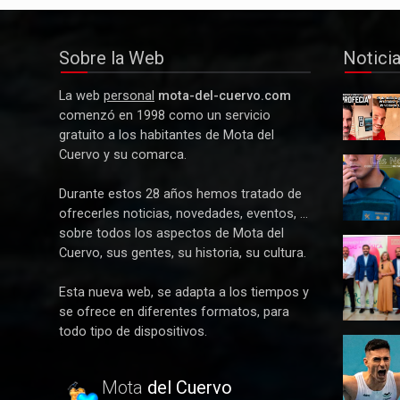
Sobre la Web
Notici
La web
personal
mota-del-cuervo.com
Y La
comenzó en 1998 como un servicio
Profecía
gratuito a los habitantes de Mota del
se hizo
Cuervo y su comarca.
realidad
Detenida
tres
Durante estos 28 años hemos tratado de
mujeres
ofrecerles noticias, novedades, eventos, ...
por robar
sobre todos los aspectos de Mota del
21.000
Paco
euros a
Cuervo, sus gentes, su historia, su cultura.
Núñez
un
anuncia
anciano
Esta nueva web, se adapta a los tiempos y
en Mota
en Mota
se ofrece en diferentes formatos, para
del
del
todo tipo de dispositivos.
Cuervo u
Cuervo
Alberto
plan de
Calero
ayudas
vuela en
Mota
del Cuervo
para las
Alicante y