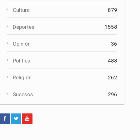
Paco Núñez anuncia en Mota del
Cuervo un plan de ayudas para las
Cultura
879
bandas de música
Deportes
1558
Deportes
Éxito de la gran apuesta por la pista
Opinión
36
que la Peña Ciclista Herrada
materializa en su trofeo para
escuelas
Política
488
Cultura
Religión
262
Tres bandas competirán en Mota del
Cuervo por alzarse con el XII
Sucesos
296
Certamen Regional "Villa Cervantina"
Deportes
El moteño Jesús Herrada (Burgos
BH) acaba 14º en el Campeonato de
España en Ruta