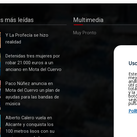
as más leídas
Multimedia
Muy Pronto
Y La Profecía se hizo
realidad
s
Detenidas tres mujeres por
Uso
robar 21.000 euros a un
anciano en Mota del Cuervo
Este
mejo
anál
Paco Núñez anuncia en
útil
tota
Mota del Cuervo un plan de
y la
botó
ayudas para las bandas de
seg
puls
música
Polí
n
Alberto Calero vuela en
Alicante y conquista los
100 metros lisos con su