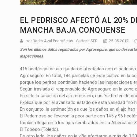
EL PEDRISCO AFECTÓ AL 20% D
MANCHA BAJA CONQUENSE
por Radio Azul Pedroñeras - Cadena SER
25-05-2017
Son los últimos datos registrados por Agroseguro, que no descarta
inspecciones
416 hectáreas de ajo quedaron afectadas con el pedrisco
Agroseguro. En total, 184 parcelas de este cultivo en la 
porque los peritos continúan haciendo las inspecciones e
Según traslada el responsable de Agroseguro en la zona c
ha sido la tasación del ajo temprano, que “se ha tenido qu
Explica que por el avanzado estado de esta variedad “no 
En conjunto, la estimación es que los daños en el ajo han 
El Pedernoso se llevaron la peor parte con 145 y 96 hect
también llegaron a los ajos sembrados en La Alberca de Z
El Toboso (Toledo).
De otro lado, los daños en la viña afectaron a más de 3.