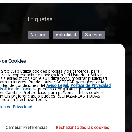
Etiquetas
Noticias
Actualidad
Sucesos
Religión
Opinión
Deportes
 de Cookies
Cultura
Política
Historia
 Sitio Web utiliza cookies propias y de terceros, para
Obituario
Pluviómetro
rar la experiencia de navegación del Usuario, realizar
isis estadísticos sobre su utilización y mostrar publicidad
 para tu interés. Puedes pulsar ACEPTAR para aceptar la
lidad de condiciones del
Aviso Legal
,
Política de Privacidad
Fotografías
Vídeos
Virgen
Política de Cookies
, puedes configurarlas pulsando el
n 'Cambiar Preferencias' para personalizar las cookies
ún tus preferencias, o puedes RECHAZARLAS TODAS
ando en 'Rechazar todas'.
Manjavacas
Emergencia
tica de Privacidad
Contactar
Coronavirus
Cambiar Preferencias
Rechazar todas las cookies