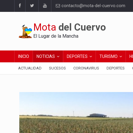
contacto@mota-del-cuervo.com
Mota
del Cuervo
El Lugar de la Mancha
INICIO
NOTICIAS
DEPORTES
TURISMO
H
ACTUALIDAD
SUCESOS
CORONAVIRUS
DEPORTES