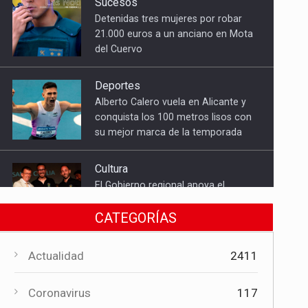
del Cuervo
Deportes
Alberto Calero vuela en Alicante y
conquista los 100 metros lisos con
su mejor marca de la temporada
Cultura
El Gobierno regional apoya el
Certamen de Bandas de Mota del
Cuervo con 18.000 euros
Cultura
CATEGORÍAS
El Certamen "Villa Cervantina" vuelve
a situar a Mota del Cuervo como
referente de la música bandística
Actualidad
2411
Política
Coronavirus
117