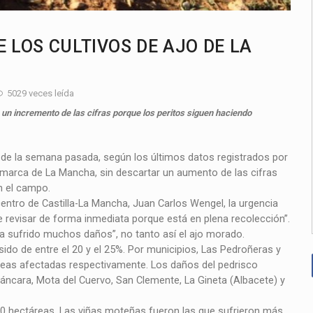
E LOS CULTIVOS DE AJO DE LA
5029 veces leída
 un incremento de las cifras porque los peritos siguen haciendo
 de la semana pasada, según los últimos datos registrados por
comarca de La Mancha, sin descartar un aumento de las cifras
n el campo.
entro de Castilla-La Mancha, Juan Carlos Wengel, la urgencia
e revisar de forma inmediata porque está en plena recolección”.
ha sufrido muchos daños”, no tanto así el ajo morado.
sido de entre el 20 y el 25%. Por municipios, Las Pedroñeras y
áreas afectadas respectivamente. Los daños del pedrisco
áncara, Mota del Cuervo, San Clemente, La Gineta (Albacete) y
300 hectáreas. Las viñas moteñas fueron las que sufrieron más