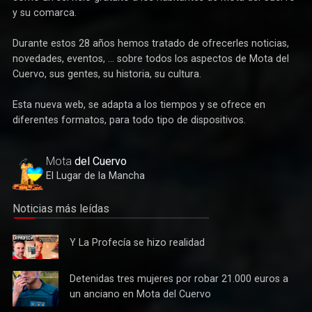
como un servicio gratuito a los habitantes de Mota del Cuervo
y su comarca.
Durante estos 28 años hemos tratado de ofrecerles noticias,
novedades, eventos, ... sobre todos los aspectos de Mota del
Cuervo, sus gentes, su historia, su cultura.
Esta nueva web, se adapta a los tiempos y se ofrece en
Deportes
diferentes formatos, para todo tipo de dispositivos.
Éxito de la gran apuesta por la pista que la Peña Ciclista
Herrada materializa en su trofeo para escuelas
Mota
del Cuervo
El Lugar de la Mancha
Noticias más leídas
Y La
Y La Profecía se hizo realidad
Profecía
se hizo
Detenidas
Detenidas tres mujeres por robar 21.000 euros a
realidad
tres
un anciano en Mota del Cuervo