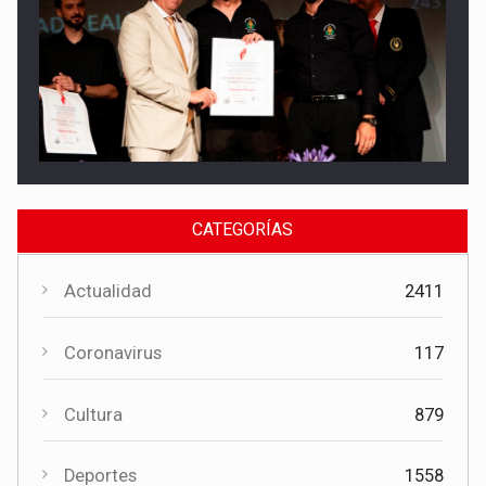
Cultura
El Gobierno regional apoya el Certamen de Bandas de Mota
del Cuervo con 18.000 euros
CATEGORÍAS
Actualidad
2411
Coronavirus
117
Cultura
879
Cultura