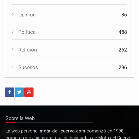
Deportes
1558
El Certamen "Villa Cervantina" vuelve a situar a Mota del
Cuervo como referente de la música bandística
Opinión
36
Política
488
Religión
262
Sucesos
296
Política
Paco Núñez anuncia en Mota del Cuervo un plan de ayudas
para las bandas de música
Sobre la Web
La web
personal
mota-del-cuervo.com
comenzó en 1998