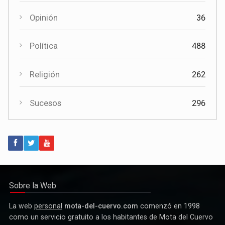
Deportes
1558
Cuervo como referente de la música bandística
Opinión
36
Política
488
Religión
262
Sucesos
296
Política
Paco Núñez anuncia en Mota del Cuervo un plan de ayudas
para las bandas de música
Sobre la Web
La web
personal
mota-del-cuervo.com
comenzó en 1998