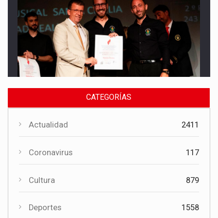
Cultura
El Gobierno regional apoya el Certamen de Bandas de Mota
del Cuervo con 18.000 euros
CATEGORÍAS
Actualidad
2411
Coronavirus
117
Cultura
879
Cultura
El Certamen "Villa Cervantina" vuelve a situar a Mota del