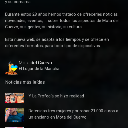
como un servicio gratuito a los habitantes de Mota del Cuervo
y su comarca.
Durante estos 28 años hemos tratado de ofrecerles noticias,
novedades, eventos, ... sobre todos los aspectos de Mota del
Cuervo, sus gentes, su historia, su cultura.
Esta nueva web, se adapta a los tiempos y se ofrece en
Deportes
diferentes formatos, para todo tipo de dispositivos.
Éxito de la gran apuesta por la pista que la Peña Ciclista
Herrada materializa en su trofeo para escuelas
Mota
del Cuervo
El Lugar de la Mancha
Noticias más leídas
Y La
Y La Profecía se hizo realidad
Profecía
se hizo
Detenidas
Detenidas tres mujeres por robar 21.000 euros a
realidad
tres
un anciano en Mota del Cuervo