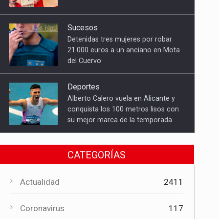
del Cuervo
Deportes
Alberto Calero vuela en Alicante y
conquista los 100 metros lisos con
su mejor marca de la temporada
Cultura
El Gobierno regional apoya el
Certamen de Bandas de Mota del
Cuervo con 18.000 euros
Cultura
CATEGORÍAS
El Certamen "Villa Cervantina" vuelve
a situar a Mota del Cuervo como
Actualidad
2411
referente de la música bandística
Coronavirus
117
Política