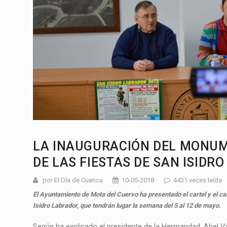
LA INAUGURACIÓN DEL MONUM
DE LAS FIESTAS DE SAN ISIDRO
por El Día de Cuenca
10-05-2018
4431 veces leída
El Ayuntamiento de Mota del Cuervo ha presentado el cartel y el ca
Isidro Labrador, que tendrán lugar la semana del 5 al 12 de mayo.
Según ha explicado el presidente de la Hermandad, Abel V