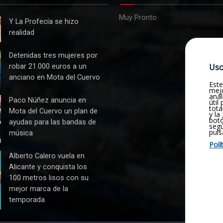
Muy Pronto
Y La Profecía se hizo
realidad
s
Detenidas tres mujeres por
Uso
robar 21.000 euros a un
anciano en Mota del Cuervo
Este
mejo
anál
Paco Núñez anuncia en
útil
tota
Mota del Cuervo un plan de
y la
botó
ayudas para las bandas de
seg
puls
música
Polí
n
Alberto Calero vuela en
Alicante y conquista los
100 metros lisos con su
mejor marca de la
a
temporada