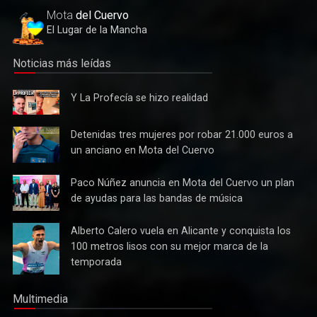
Herrada materializa en su trofeo para escuelas
Mota
del Cuervo
El Lugar de la Mancha
Noticias más leídas
Y La
Y La Profecía se hizo realidad
Profecía
se hizo
Detenidas
Detenidas tres mujeres por robar 21.000 euros a
realidad
tres
un anciano en Mota del Cuervo
mujeres
por robar
Paco
Paco Núñez anuncia en Mota del Cuervo un plan
21.000
Núñez
Cultura
de ayudas para las bandas de música
euros a
anuncia
Tres bandas competirán en Mota del Cuervo por alzarse con
un
en Mota
el XII Certamen Regional "Villa Cervantina"
Alberto
Alberto Calero vuela en Alicante y conquista los
anciano
del
Calero
100 metros lisos con su mejor marca de la
en Mota
Cuervo un
vuela en
del
temporada
plan de
Alicante y
Cuervo
ayudas
conquista
para las
Multimedia
los 100
bandas