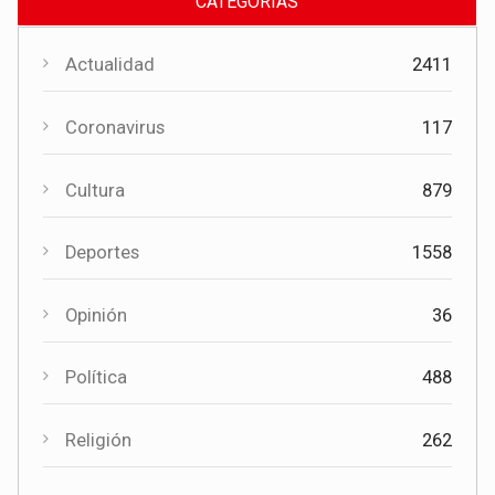
CATEGORÍAS
Actualidad
2411
Coronavirus
117
Cultura
879
Cultura
Deportes
1558
El Certamen "Villa Cervantina" vuelve a situar a Mota del
Cuervo como referente de la música bandística
Opinión
36
Política
488
Religión
262