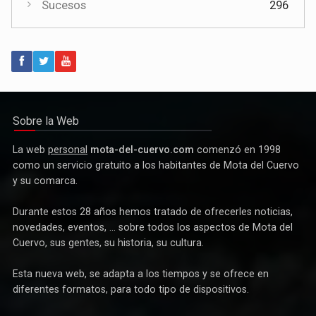
Sucesos
296
Política
Paco Núñez anuncia en Mota del Cuervo un plan de ayudas
para las bandas de música
Sobre la Web
La web
personal
mota-del-cuervo.com
comenzó en 1998
como un servicio gratuito a los habitantes de Mota del Cuervo
y su comarca.
Durante estos 28 años hemos tratado de ofrecerles noticias,
novedades, eventos, ... sobre todos los aspectos de Mota del
Cuervo, sus gentes, su historia, su cultura.
Esta nueva web, se adapta a los tiempos y se ofrece en
Deportes
diferentes formatos, para todo tipo de dispositivos.
Éxito de la gran apuesta por la pista que la Peña Ciclista