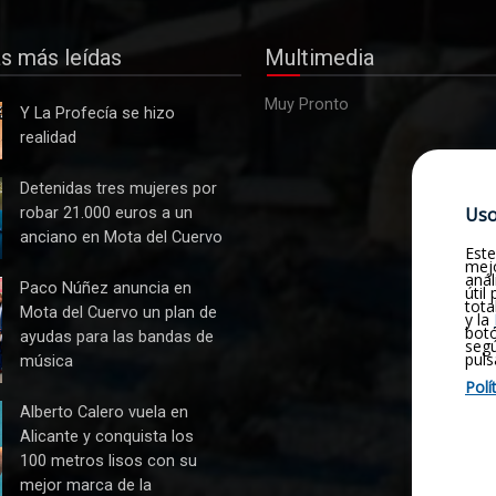
as más leídas
Multimedia
Muy Pronto
Y La Profecía se hizo
realidad
s
Detenidas tres mujeres por
Uso
robar 21.000 euros a un
anciano en Mota del Cuervo
Este
mejo
anál
Paco Núñez anuncia en
útil
tota
Mota del Cuervo un plan de
y la
botó
ayudas para las bandas de
seg
puls
música
Polí
n
Alberto Calero vuela en
Alicante y conquista los
100 metros lisos con su
mejor marca de la