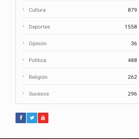
Política
Cultura
879
Paco Núñez anuncia en Mota del
Cuervo un plan de ayudas para las
Deportes
1558
bandas de música
Opinión
36
Deportes
Éxito de la gran apuesta por la pista
que la Peña Ciclista Herrada
Política
488
materializa en su trofeo para escuelas
Religión
262
Cultura
Tres bandas competirán en Mota del
Sucesos
296
Cuervo por alzarse con el XII Certamen
Regional "Villa Cervantina"
Deportes
El moteño Jesús Herrada (Burgos BH)
acaba 14º en el Campeonato de