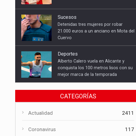
Detenidas tres mujeres por robar
21.000 euros a un anciano en Mota del
Cuervo
Deportes
Alberto Calero vuela en Alicante y
conquista los 100 metros lisos con su
mejor marca de la temporada
Cultura
El Gobierno regional apoya el
Certamen de Bandas de Mota del
Cuervo con 18.000 euros
CATEGORÍAS
Cultura
Actualidad
2411
El Certamen "Villa Cervantina" vuelve a
situar a Mota del Cuervo como
referente de la música bandística
Coronavirus
117