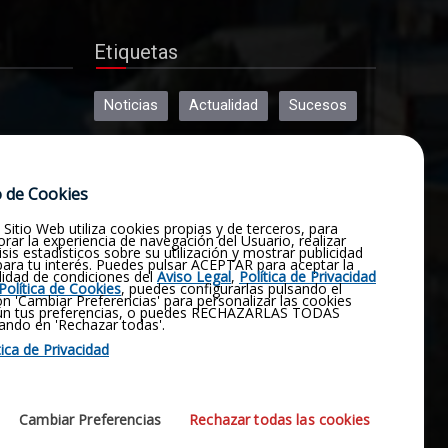
Etiquetas
Noticias
Actualidad
Sucesos
Religión
Opinión
Deportes
 de Cookies
Cultura
Política
Historia
 Sitio Web utiliza cookies propias y de terceros, para
Obituario
Pluviómetro
rar la experiencia de navegación del Usuario, realizar
isis estadísticos sobre su utilización y mostrar publicidad
 para tu interés. Puedes pulsar ACEPTAR para aceptar la
lidad de condiciones del
Aviso Legal
,
Política de Privacidad
Fotografías
Vídeos
Virgen
Política de Cookies
, puedes configurarlas pulsando el
n 'Cambiar Preferencias' para personalizar las cookies
ún tus preferencias, o puedes RECHAZARLAS TODAS
ando en 'Rechazar todas'.
Manjavacas
Emergencia
tica de Privacidad
Contactar
Coronavirus
Cambiar Preferencias
Rechazar todas las cookies