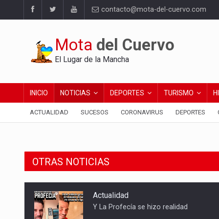
contacto@mota-del-cuervo.com
Mota
del Cuervo
El Lugar de la Mancha
INICIO
NOTICIAS
DEPORTES
TURISMO
H
ACTUALIDAD
SUCESOS
CORONAVIRUS
DEPORTES
OTRAS NOTICIAS
Actualidad
Y La Profecía se hizo realidad
Sucesos