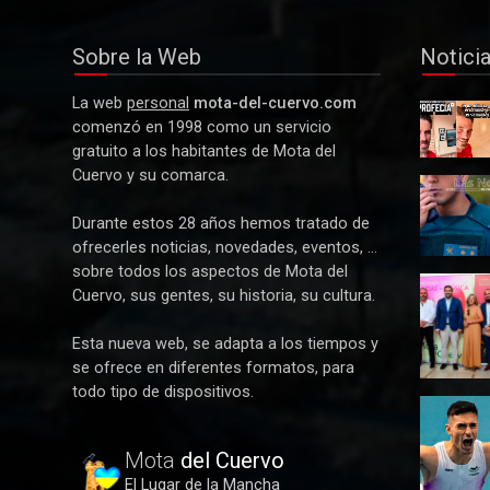
España en Ruta
Sobre la Web
Notici
Deportes
Alberto Calero lidera la representación
La web
personal
mota-del-cuervo.com
Y La
conquense en la selección de Castilla-
comenzó en 1998 como un servicio
Profecía
La Mancha para el Nacional de
gratuito a los habitantes de Mota del
se hizo
Federaciones
Cuervo y su comarca.
realidad
Detenida
tres
Durante estos 28 años hemos tratado de
mujeres
ofrecerles noticias, novedades, eventos, ...
por robar
sobre todos los aspectos de Mota del
21.000
Paco
euros a
Cuervo, sus gentes, su historia, su cultura.
Núñez
un
anuncia
anciano
Esta nueva web, se adapta a los tiempos y
en Mota
en Mota
se ofrece en diferentes formatos, para
del
del
todo tipo de dispositivos.
Cuervo u
Cuervo
Alberto
plan de
Calero
ayudas
vuela en
Mota
del Cuervo
para las
Alicante y
bandas
El Lugar de la Mancha