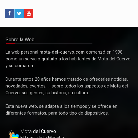
Política
Paco Núñez anuncia en Mota del Cuervo un plan de ayudas
para las bandas de música
Sobre la Web
La web
personal
mota-del-cuervo.com
comenzó en 1998
como un servicio gratuito a los habitantes de Mota del Cuervo
y su comarca.
Durante estos 28 años hemos tratado de ofrecerles noticias,
novedades, eventos, ... sobre todos los aspectos de Mota del
Cuervo, sus gentes, su historia, su cultura.
Esta nueva web, se adapta a los tiempos y se ofrece en
Deportes
diferentes formatos, para todo tipo de dispositivos.
Éxito de la gran apuesta por la pista que la Peña Ciclista
Herrada materializa en su trofeo para escuelas
Mota
del Cuervo
El Lugar de la Mancha