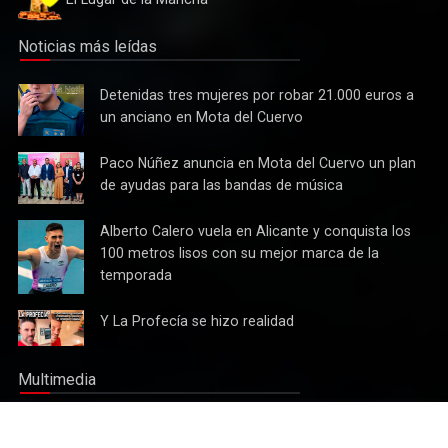
Noticias más leídas
Detenidas
Detenidas tres mujeres por robar 21.000 euros a
tres
un anciano en Mota del Cuervo
mujeres
por robar
Paco
Paco Núñez anuncia en Mota del Cuervo un plan
21.000
Núñez
de ayudas para las bandas de música
euros a
anuncia
un
Cultura
en Mota
Alberto
Alberto Calero vuela en Alicante y conquista los
anciano
Tres bandas competirán en Mota del Cuervo por alzarse con
del
Calero
100 metros lisos con su mejor marca de la
en Mota
Cuervo un
el XII Certamen Regional "Villa Cervantina"
vuela en
del
temporada
plan de
Alicante y
Cuervo
ayudas
conquista
Y La
Y La Profecía se hizo realidad
para las
los 100
Profecía
bandas
metros
se hizo
de
lisos con
Multimedia
realidad
música
su mejor
marca de
Muy Pronto
la