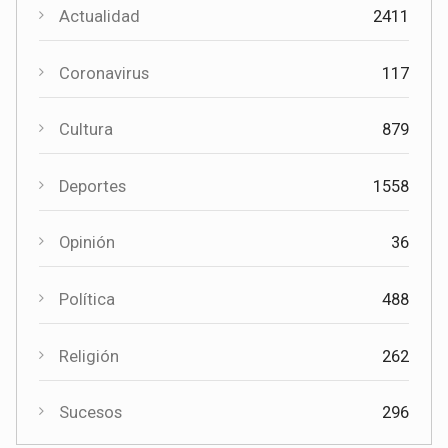
Actualidad
2411
Coronavirus
117
Cultura
879
Cultura
Deportes
1558
El Certamen "Villa Cervantina" vuelve a situar a Mota del
Cuervo como referente de la música bandística
Opinión
36
Política
488
Religión
262
Sucesos
296