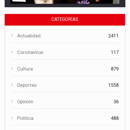
del Cuervo con 18.000 euros
CATEGORÍAS
Actualidad
2411
Coronavirus
117
Cultura
879
Cultura
Deportes
1558
El Certamen "Villa Cervantina" vuelve a situar a Mota del
Cuervo como referente de la música bandística
Opinión
36
Política
488