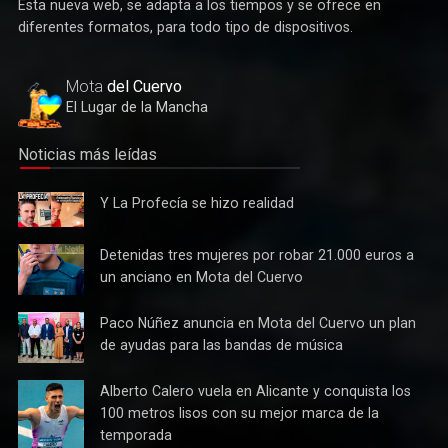
Esta nueva web, se adapta a los tiempos y se ofrece en
Deportes
diferentes formatos, para todo tipo de dispositivos.
Éxito de la gran apuesta por la pista que la Peña Ciclista
Herrada materializa en su trofeo para escuelas
Mota
del Cuervo
El Lugar de la Mancha
Noticias más leídas
Y La
Y La Profecía se hizo realidad
Profecía
se hizo
Detenidas
Detenidas tres mujeres por robar 21.000 euros a
realidad
tres
un anciano en Mota del Cuervo
mujeres
por robar
Paco
Paco Núñez anuncia en Mota del Cuervo un plan
Cultura
21.000
Núñez
de ayudas para las bandas de música
Tres bandas competirán en Mota del Cuervo por alzarse con
euros a
anuncia
el XII Certamen Regional "Villa Cervantina"
un
en Mota
Alberto
Alberto Calero vuela en Alicante y conquista los
anciano
del
Calero
100 metros lisos con su mejor marca de la
en Mota
Cuervo un