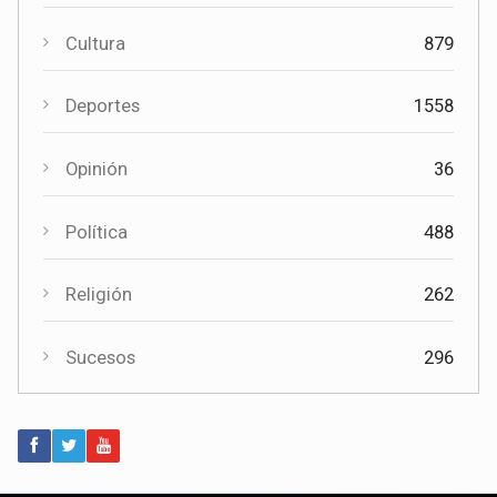
Coronavirus
117
Cultura
879
Cultura
Deportes
1558
El Certamen "Villa Cervantina" vuelve a situar a Mota del
Cuervo como referente de la música bandística
Opinión
36
Política
488
Religión
262
Sucesos
296
Política
Paco Núñez anuncia en Mota del Cuervo un plan de ayudas