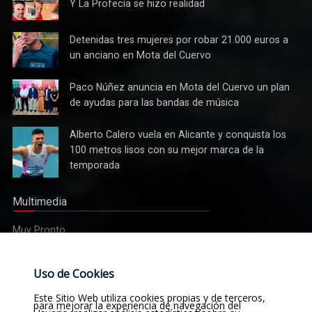
Y La
Y La Profecía se hizo realidad
Profecía
se hizo
Detenidas
Detenidas tres mujeres por robar 21.000 euros a
realidad
tres
un anciano en Mota del Cuervo
mujeres
por robar
Paco
Paco Núñez anuncia en Mota del Cuervo un plan
Cultura
21.000
Núñez
de ayudas para las bandas de música
Tres bandas competirán en Mota del Cuervo por alzarse con
euros a
anuncia
el XII Certamen Regional "Villa Cervantina"
un
en Mota
Alberto
Alberto Calero vuela en Alicante y conquista los
anciano
del
Calero
100 metros lisos con su mejor marca de la
en Mota
Cuervo un
vuela en
del
temporada
plan de
Alicante y
Cuervo
ayudas
conquista
para las
Multimedia
los 100
bandas
metros
de
Muy Pronto
lisos con
música
su mejor
Uso de Cookies
marca de
Etiquetas
la
Este Sitio Web utiliza cookies propias y de terceros,
temporada
para mejorar la experiencia de navegación del
Noticias
Actualidad
Sucesos
Religión