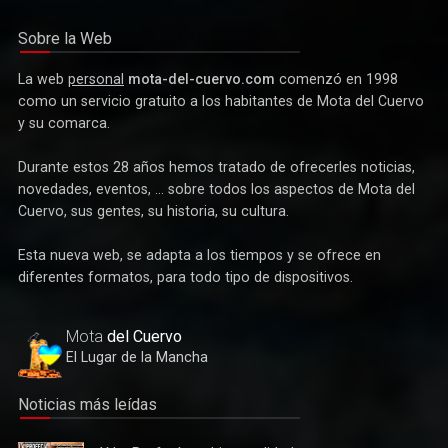
para las bandas de música
Sobre la Web
La web
personal
mota-del-cuervo.com
comenzó en 1998
como un servicio gratuito a los habitantes de Mota del Cuervo
y su comarca.
Durante estos 28 años hemos tratado de ofrecerles noticias,
novedades, eventos, ... sobre todos los aspectos de Mota del
Cuervo, sus gentes, su historia, su cultura.
Esta nueva web, se adapta a los tiempos y se ofrece en
Deportes
diferentes formatos, para todo tipo de dispositivos.
Éxito de la gran apuesta por la pista que la Peña Ciclista
Herrada materializa en su trofeo para escuelas
Mota
del Cuervo
El Lugar de la Mancha
Noticias más leídas