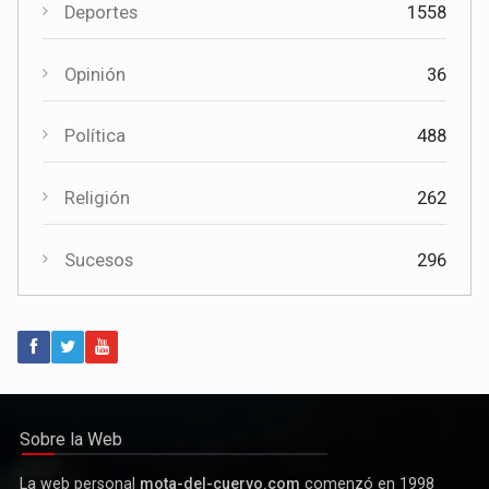
Cultura
Deportes
1558
El Certamen "Villa Cervantina" vuelve a situar a Mota del
Cuervo como referente de la música bandística
Opinión
36
Política
488
Religión
262
Sucesos
296
Política
Paco Núñez anuncia en Mota del Cuervo un plan de ayudas
para las bandas de música
Sobre la Web