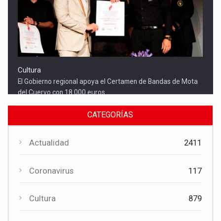
Cultura
El Gobierno regional apoya el Certamen de Bandas de Mota
del Cuervo con 18.000 euros
CATEGORÍAS
Actualidad
2411
Coronavirus
117
Cultura
879