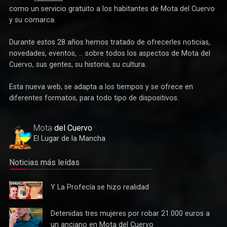
La web
personal
mota-del-cuervo.com
comenzó en 1998
como un servicio gratuito a los habitantes de Mota del Cuervo
y su comarca.
Durante estos 28 años hemos tratado de ofrecerles noticias,
novedades, eventos, ... sobre todos los aspectos de Mota del
Cuervo, sus gentes, su historia, su cultura.
Esta nueva web, se adapta a los tiempos y se ofrece en
Deportes
diferentes formatos, para todo tipo de dispositivos.
Éxito de la gran apuesta por la pista que la Peña Ciclista
Herrada materializa en su trofeo para escuelas
Mota
del Cuervo
El Lugar de la Mancha
Noticias más leídas
Y La
Y La Profecía se hizo realidad
Profecía
se hizo
Detenidas
Detenidas tres mujeres por robar 21.000 euros a