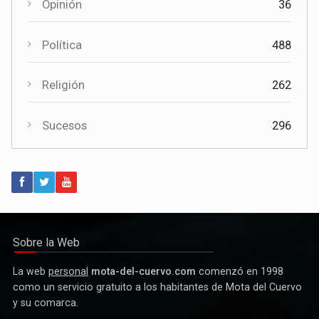
Opinión
36
Política
488
Religión
262
Sucesos
296
Política
Paco Núñez anuncia en Mota del Cuervo un plan de ayudas
para las bandas de música
Sobre la Web
La web
personal
mota-del-cuervo.com
comenzó en 1998
como un servicio gratuito a los habitantes de Mota del Cuervo
y su comarca.