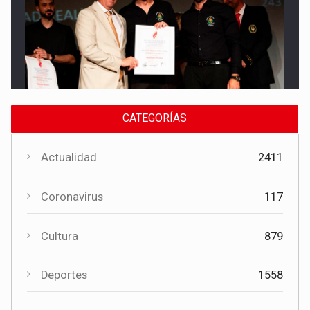
Cultura
El Gobierno regional apoya el Certamen de Bandas de Mota
del Cuervo con 18.000 euros
CATEGORÍAS
Actualidad
2411
Coronavirus
117
Cultura
879
Cultura
Deportes
1558
El Certamen "Villa Cervantina" vuelve a situar a Mota del
Cuervo como referente de la música bandística