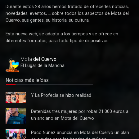
Durante estos 28 años hemos tratado de ofrecerles noticias,
novedades, eventos, ... sobre todos los aspectos de Mota del
Cuervo, sus gentes, su historia, su cultura.
Esta nueva web, se adapta a los tiempos y se ofrece en
Deportes
diferentes formatos, para todo tipo de dispositivos.
Éxito de la gran apuesta por la pista que la Peña Ciclista
Herrada materializa en su trofeo para escuelas
Mota
del Cuervo
El Lugar de la Mancha
Noticias más leídas
Y La
Y La Profecía se hizo realidad
Profecía
se hizo
Detenidas
Detenidas tres mujeres por robar 21.000 euros a
realidad
tres
un anciano en Mota del Cuervo
mujeres
por robar
Paco