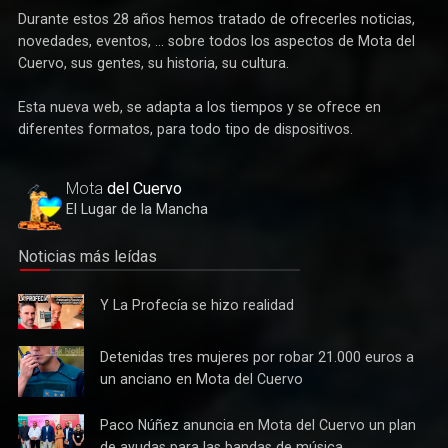
Durante estos 28 años hemos tratado de ofrecerles noticias,
novedades, eventos, ... sobre todos los aspectos de Mota del
Cuervo, sus gentes, su historia, su cultura.
Esta nueva web, se adapta a los tiempos y se ofrece en
Deportes
diferentes formatos, para todo tipo de dispositivos.
Éxito de la gran apuesta por la pista que la Peña Ciclista
Herrada materializa en su trofeo para escuelas
Mota
del Cuervo
El Lugar de la Mancha
Noticias más leídas
Y La
Y La Profecía se hizo realidad
Profecía
se hizo
Detenidas
Detenidas tres mujeres por robar 21.000 euros a
realidad
tres
un anciano en Mota del Cuervo
mujeres
por robar
Paco
Paco Núñez anuncia en Mota del Cuervo un plan