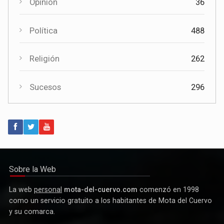
Opinión
36
Política
488
Religión
262
Sucesos
296
Política
Paco Núñez anuncia en Mota del Cuervo un plan de ayudas
para las bandas de música
Sobre la Web
La web
personal
mota-del-cuervo.com
comenzó en 1998
como un servicio gratuito a los habitantes de Mota del Cuervo
y su comarca.