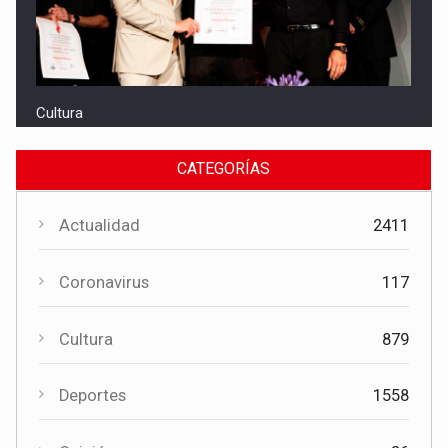
Cultura
El Gobierno regional apoya el Certamen de Bandas de Mota
del Cuervo con 18.000 euros
CATEGORÍAS
Actualidad
2411
Coronavirus
117
Cultura
879
Cultura
Deportes
1558
El Certamen "Villa Cervantina" vuelve a situar a Mota del
Cuervo como referente de la música bandística