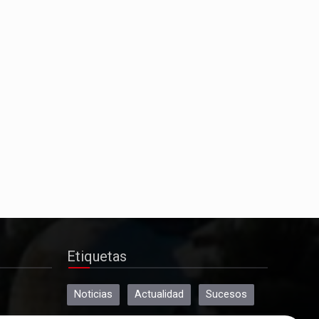
Deportes
Alberto Calero lidera la
representación conquense en la
selección de Castilla-La Mancha
para el Nacional de Federaciones
Actualidad
Y La Profecía se hizo realidad
Etiquetas
Noticias
Actualidad
Sucesos