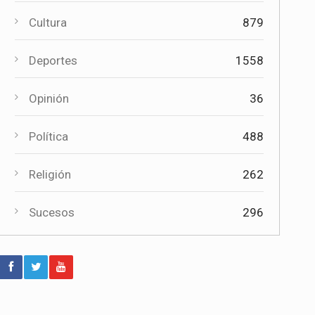
Paco Núñez anuncia en Mota del
Cultura
879
Cuervo un plan de ayudas para las
bandas de música
Deportes
1558
Deportes
Éxito de la gran apuesta por la pista
Opinión
36
que la Peña Ciclista Herrada
materializa en su trofeo para
Política
488
escuelas
Religión
262
Cultura
Tres bandas competirán en Mota del
Cuervo por alzarse con el XII
Sucesos
296
Certamen Regional "Villa Cervantina"
Deportes
El moteño Jesús Herrada (Burgos
BH) acaba 14º en el Campeonato de
España en Ruta