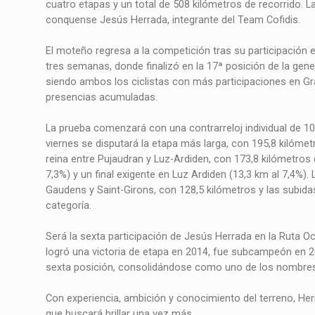
cuatro etapas y un total de 508 kilómetros de recorrido. La
conquense Jesús Herrada, integrante del Team Cofidis.
El moteño regresa a la competición tras su participación 
tres semanas, donde finalizó en la 17ª posición de la gen
siendo ambos los ciclistas con más participaciones en Gr
presencias acumuladas.
La prueba comenzará con una contrarreloj individual de 10
viernes se disputará la etapa más larga, con 195,8 kilóme
reina entre Pujaudran y Luz-Ardiden, con 173,8 kilómetros q
7,3%) y un final exigente en Luz Ardiden (13,3 km al 7,4%).
Gaudens y Saint-Girons, con 128,5 kilómetros y las subidas
categoría.
Será la sexta participación de Jesús Herrada en la Ruta Oc
logró una victoria de etapa en 2014, fue subcampeón en 20
sexta posición, consolidándose como uno de los nombres
Con experiencia, ambición y conocimiento del terreno, Herr
que buscará brillar una vez más.