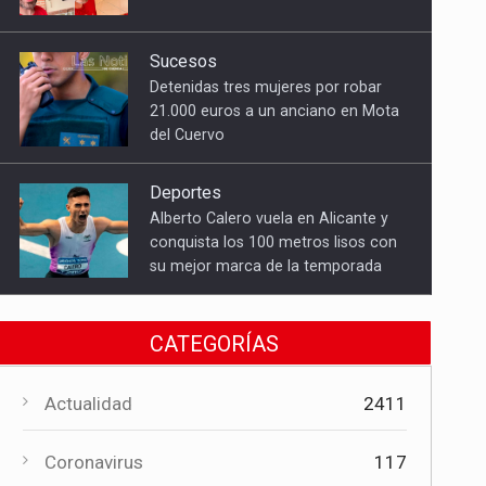
del Cuervo
Deportes
Alberto Calero vuela en Alicante y
conquista los 100 metros lisos con
su mejor marca de la temporada
Cultura
El Gobierno regional apoya el
Certamen de Bandas de Mota del
Cuervo con 18.000 euros
Cultura
CATEGORÍAS
El Certamen "Villa Cervantina" vuelve
a situar a Mota del Cuervo como
Actualidad
2411
referente de la música bandística
Coronavirus
117
Política