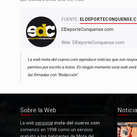
FUENTE:
ELDEPORTECONQUENSE.
ElDeporteConquense.com
Web:
ElDeporteConquense.com
La web mota-del-cuervo.com reproduce noticias que son respons
permiso por escrito a éstos. En ningún momento esta web será r
las firmadas con "Redacción".
Sobre la Web
Notici
La web
personal
mota-del-cuervo.com
Y La
comenzó en 1998 como un servicio
Profecía
gratuito a los habitantes de Mota del