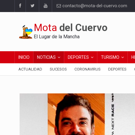
contacto@mota-del-cuervo.com
Mota
del Cuervo
El Lugar de la Mancha
INICIO
NOTICIAS
DEPORTES
TURISMO
H
ACTUALIDAD
SUCESOS
CORONAVIRUS
DEPORTES