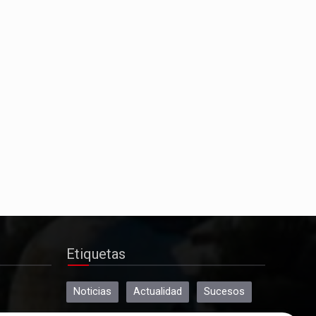
Deportes
Alberto Calero lidera la
representación conquense en la
selección de Castilla-La Mancha
para el Nacional de Federaciones
Actualidad
Y La Profecía se hizo realidad
Etiquetas
Noticias
Actualidad
Sucesos