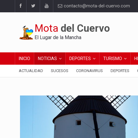
contacto@mota-del-cuervo.com
Mota
del Cuervo
El Lugar de la Mancha
INICIO
NOTICIAS
DEPORTES
TURISMO
H
ACTUALIDAD
SUCESOS
CORONAVIRUS
DEPORTES