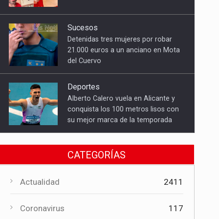
del Cuervo
Deportes
Alberto Calero vuela en Alicante y
conquista los 100 metros lisos con
su mejor marca de la temporada
Cultura
El Gobierno regional apoya el
Certamen de Bandas de Mota del
Cuervo con 18.000 euros
CATEGORÍAS
Cultura
El Certamen "Villa Cervantina" vuelve
a situar a Mota del Cuervo como
Actualidad
2411
referente de la música bandística
Coronavirus
117
Política