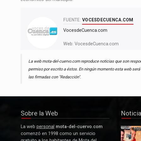
FUENTE:
VOCESDECUENCA.COM
VocesdeCuenca.com
Web:
VocesdeCuenca.com
La web mota-del-cuervo.com reproduce noticias que son respons
permiso por escrito a éstos. En ningún momento esta web será r
las firmadas con "Redacción".
Sobre la Web
Notici
La web
personal
mota-del-cuervo.com
Y La
comenzó en 1998 como un servicio
Profecía
gratuito a los habitantes de Mota del