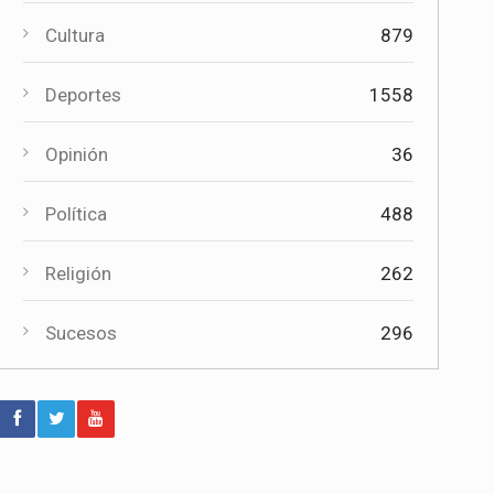
Paco Núñez anuncia en Mota del
Cultura
879
Cuervo un plan de ayudas para las
bandas de música
Deportes
1558
Deportes
Éxito de la gran apuesta por la pista
Opinión
36
que la Peña Ciclista Herrada
materializa en su trofeo para
Política
488
escuelas
Religión
262
Cultura
Tres bandas competirán en Mota del
Cuervo por alzarse con el XII
Sucesos
296
Certamen Regional "Villa Cervantina"
Deportes
El moteño Jesús Herrada (Burgos
BH) acaba 14º en el Campeonato de
España en Ruta