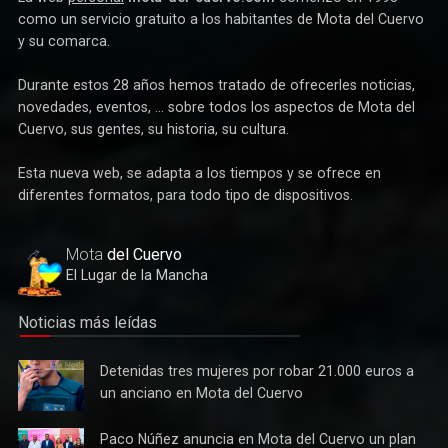
La web
personal
mota-del-cuervo.com
comenzó en 1998
como un servicio gratuito a los habitantes de Mota del Cuervo
y su comarca.
Durante estos 28 años hemos tratado de ofrecerles noticias,
novedades, eventos, ... sobre todos los aspectos de Mota del
Cuervo, sus gentes, su historia, su cultura.
Esta nueva web, se adapta a los tiempos y se ofrece en
Deportes
diferentes formatos, para todo tipo de dispositivos.
Éxito de la gran apuesta por la pista que la Peña Ciclista
Herrada materializa en su trofeo para escuelas
Mota
del Cuervo
El Lugar de la Mancha
Noticias más leídas
Detenidas
Detenidas tres mujeres por robar 21.000 euros a
tres
un anciano en Mota del Cuervo
mujeres
por robar
Paco
Paco Núñez anuncia en Mota del Cuervo un plan