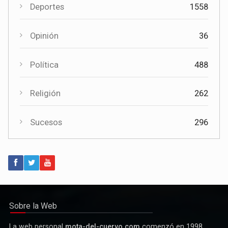
Cultura
Deportes
1558
El Certamen "Villa Cervantina" vuelve a situar a Mota del
Cuervo como referente de la música bandística
Opinión
36
Política
488
Religión
262
Sucesos
296
Política
Paco Núñez anuncia en Mota del Cuervo un plan de ayudas
para las bandas de música
Sobre la Web