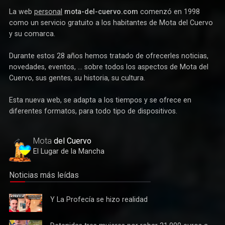
Sobre la Web
La web
personal
mota-del-cuervo.com
comenzó en 1998
como un servicio gratuito a los habitantes de Mota del Cuervo
y su comarca.
Durante estos 28 años hemos tratado de ofrecerles noticias,
novedades, eventos, ... sobre todos los aspectos de Mota del
Cuervo, sus gentes, su historia, su cultura.
Esta nueva web, se adapta a los tiempos y se ofrece en
Deportes
diferentes formatos, para todo tipo de dispositivos.
Éxito de la gran apuesta por la pista que la Peña Ciclista
Herrada materializa en su trofeo para escuelas
Mota
del Cuervo
El Lugar de la Mancha
Noticias más leídas
Y La
Y La Profecía se hizo realidad
Profecía