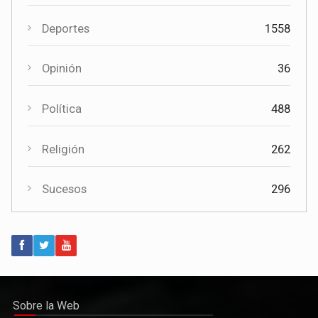
Cultura
879
Cultura
Deportes
1558
El Certamen "Villa Cervantina" vuelve a situar a Mota del
Cuervo como referente de la música bandística
Opinión
36
Política
488
Religión
262
Sucesos
296
Política
Paco Núñez anuncia en Mota del Cuervo un plan de ayudas
para las bandas de música