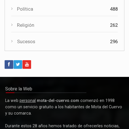
Política
488
Religión
262
Sucesos
296
Política
Paco Núñez anuncia en Mota del Cuervo un plan de ayudas
para las bandas de música
Sobre la Web
La web
personal
mota-del-cuervo.com
comenzó en 1998
como un servicio gratuito a los habitantes de Mota del Cuervo
y su comarca.