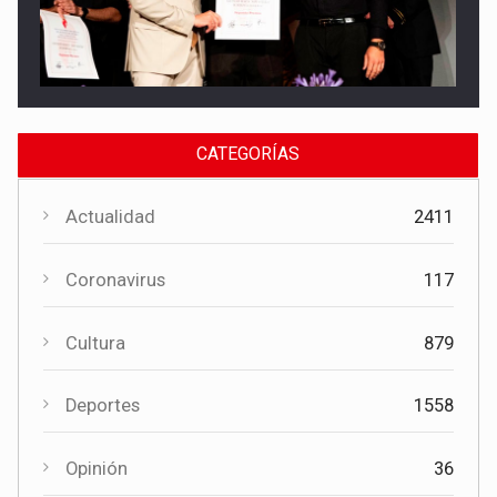
Cultura
El Gobierno regional apoya el Certamen de Bandas de Mota
del Cuervo con 18.000 euros
CATEGORÍAS
Actualidad
2411
Coronavirus
117
Cultura
879
Cultura
Deportes
1558
El Certamen "Villa Cervantina" vuelve a situar a Mota del
Cuervo como referente de la música bandística
Opinión
36