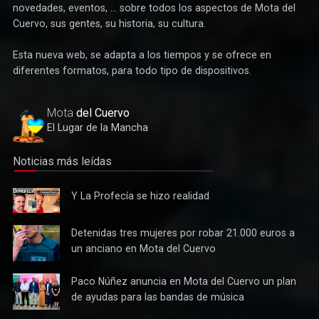
Durante estos 28 años hemos tratado de ofrecerles noticias,
novedades, eventos, ... sobre todos los aspectos de Mota del
Cuervo, sus gentes, su historia, su cultura.
Esta nueva web, se adapta a los tiempos y se ofrece en
Deportes
diferentes formatos, para todo tipo de dispositivos.
Éxito de la gran apuesta por la pista que la Peña Ciclista
Herrada materializa en su trofeo para escuelas
Mota
del Cuervo
El Lugar de la Mancha
Noticias más leídas
Y La
Y La Profecía se hizo realidad
Profecía
se hizo
Detenidas
Detenidas tres mujeres por robar 21.000 euros a
realidad
tres
un anciano en Mota del Cuervo
mujeres
por robar
Paco
Paco Núñez anuncia en Mota del Cuervo un plan
Cultura
21.000
Núñez
de ayudas para las bandas de música
Tres bandas competirán en Mota del Cuervo por alzarse con
euros a