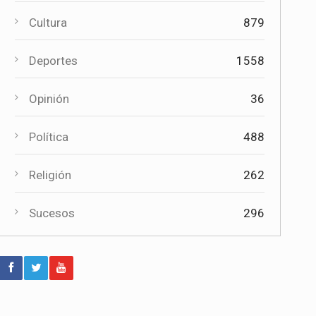
Paco Núñez anuncia en Mota del
Cuervo un plan de ayudas para las
Cultura
879
bandas de música
Deportes
1558
Deportes
Éxito de la gran apuesta por la pista
Opinión
36
que la Peña Ciclista Herrada
materializa en su trofeo para
escuelas
Política
488
Cultura
Religión
262
Tres bandas competirán en Mota del
Cuervo por alzarse con el XII
Sucesos
296
Certamen Regional "Villa Cervantina"
Deportes
El moteño Jesús Herrada (Burgos
BH) acaba 14º en el Campeonato de
España en Ruta