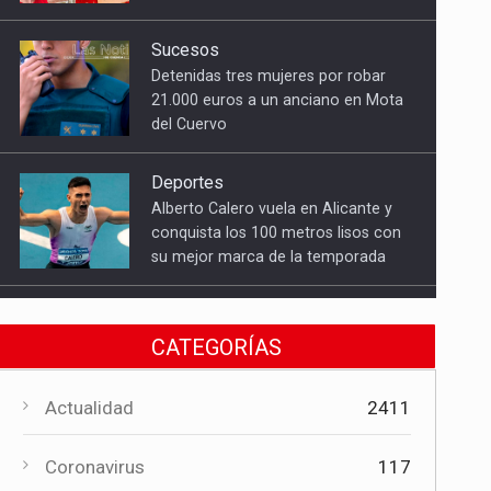
del Cuervo
Deportes
Alberto Calero vuela en Alicante y
conquista los 100 metros lisos con
su mejor marca de la temporada
Cultura
El Gobierno regional apoya el
Certamen de Bandas de Mota del
Cuervo con 18.000 euros
Cultura
CATEGORÍAS
El Certamen "Villa Cervantina" vuelve
a situar a Mota del Cuervo como
referente de la música bandística
Actualidad
2411
Política
Coronavirus
117