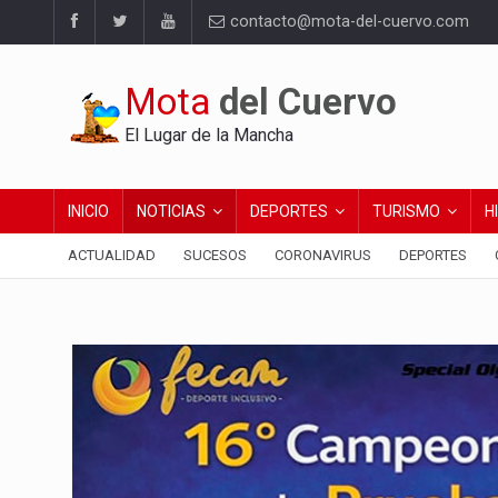
contacto@mota-del-cuervo.com
Mota
del Cuervo
El Lugar de la Mancha
INICIO
NOTICIAS
DEPORTES
TURISMO
H
ACTUALIDAD
SUCESOS
CORONAVIRUS
DEPORTES