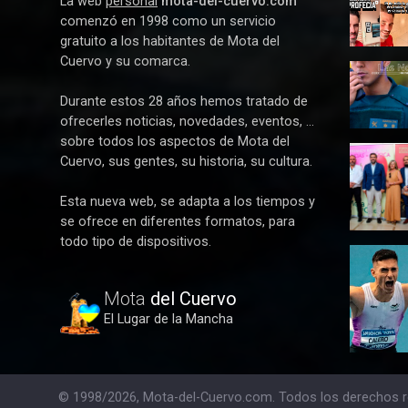
La web
personal
mota-del-cuervo.com
Y La
comenzó en 1998 como un servicio
Profecía
gratuito a los habitantes de Mota del
se hizo
Cuervo y su comarca.
realidad
Detenida
tres
Durante estos 28 años hemos tratado de
mujeres
ofrecerles noticias, novedades, eventos, ...
por robar
sobre todos los aspectos de Mota del
21.000
Paco
euros a
Cuervo, sus gentes, su historia, su cultura.
Núñez
un
anuncia
anciano
Esta nueva web, se adapta a los tiempos y
en Mota
en Mota
se ofrece en diferentes formatos, para
del
del
todo tipo de dispositivos.
Cuervo u
Cuervo
Alberto
plan de
Calero
ayudas
vuela en
Mota
del Cuervo
para las
Alicante y
bandas
El Lugar de la Mancha
conquist
de
los 100
música
metros
lisos con
© 1998/2026, Mota-del-Cuervo.com. Todos los derechos 
su mejor