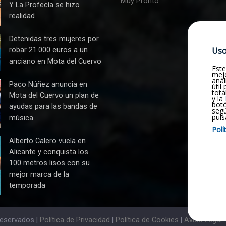
Muy Pronto
Y La Profecía se hizo
realidad
s
Detenidas tres mujeres por
Uso
robar 21.000 euros a un
anciano en Mota del Cuervo
Este
mejo
anál
Paco Núñez anuncia en
útil
tota
Mota del Cuervo un plan de
y la
botó
ayudas para las bandas de
seg
puls
música
Polí
n
Alberto Calero vuela en
Alicante y conquista los
100 metros lisos con su
mejor marca de la
a
temporada
reservados |
Política de Privacidad
|
Política de Cookies
|
Aviso Legal