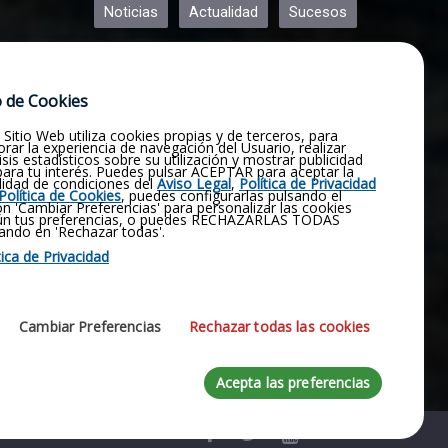
Noticias
Actualidad
Sucesos
Religión
Opinión
Deportes
 de Cookies
Cultura
Política
Historia
 Sitio Web utiliza cookies propias y de terceros, para
Obituario
Pluviómetro
rar la experiencia de navegación del Usuario, realizar
isis estadísticos sobre su utilización y mostrar publicidad
 para tu interés. Puedes pulsar ACEPTAR para aceptar la
lidad de condiciones del
Aviso Legal
,
Política de Privacidad
Fotografías
Vídeos
Virgen
Política de Cookies
, puedes configurarlas pulsando el
n 'Cambiar Preferencias' para personalizar las cookies
ún tus preferencias, o puedes RECHAZARLAS TODAS
ando en 'Rechazar todas'.
Manjavacas
Emergencia
tica de Privacidad
Contactar
Coronavirus
Cambiar Preferencias
Rechazar todas las cookies
Acepta las preferencias