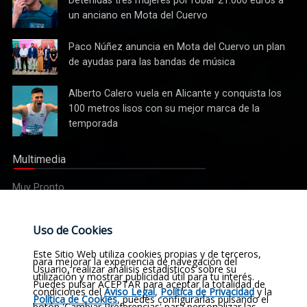
realidad
tres
un anciano en Mota del Cuervo
mujeres
por robar
Paco
Paco Núñez anuncia en Mota del Cuervo un plan
21.000
Núñez
de ayudas para las bandas de música
euros a
anuncia
un
en Mota
Alberto
Alberto Calero vuela en Alicante y conquista los
anciano
del
Calero
100 metros lisos con su mejor marca de la
en Mota
Cuervo un
vuela en
del
temporada
plan de
Alicante y
Cuervo
ayudas
conquista
para las
Multimedia
los 100
bandas
metros
de
Muy Pronto
lisos con
música
su mejor
marca de
Etiquetas
Uso de Cookies
la
temporada
Noticias
Actualidad
Sucesos
Religión
Este Sitio Web utiliza cookies propias y de terceros,
para mejorar la experiencia de navegación del
Usuario, realizar análisis estadísticos sobre su
utilización y mostrar publicidad útil para tu interés.
Opinión
Deportes
Cultura
Política
Historia
Puedes pulsar ACEPTAR para aceptar la totalidad de
condiciones del
Aviso Legal
,
Política de Privacidad
y la
Política de Cookies
, puedes configurarlas pulsando el
botón 'Cambiar Preferencias' para personalizar las