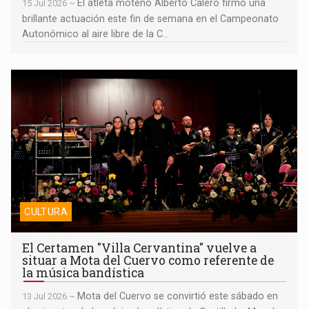
El atleta moteño Alberto Calero firmó una
15 Jul 2026 ~
brillante actuación este fin de semana en el Campeonato
Autonómico al aire libre de la C...
El Certamen "Villa Cervantina" vuelve a situar a Mota del Cuervo
como referente de la música bandística
CULTURA
El Certamen "Villa Cervantina" vuelve a
situar a Mota del Cuervo como referente de
la música bandística
Mota del Cuervo se convirtió este sábado en
13 Jul 2026 ~