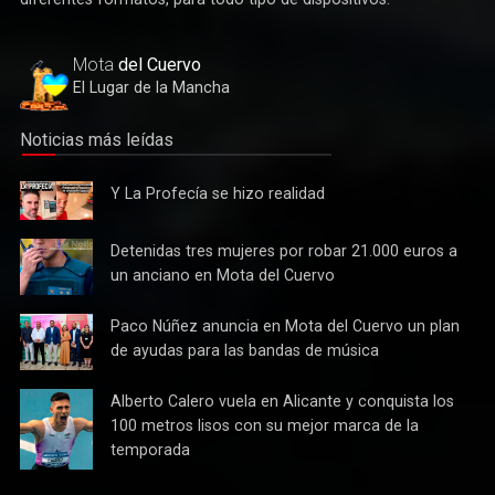
diferentes formatos, para todo tipo de dispositivos.
Éxito de la gran apuesta por la pista que la Peña Ciclista
Herrada materializa en su trofeo para escuelas
Mota
del Cuervo
El Lugar de la Mancha
Noticias más leídas
Y La
Y La Profecía se hizo realidad
Profecía
se hizo
Detenidas
Detenidas tres mujeres por robar 21.000 euros a
realidad
tres
un anciano en Mota del Cuervo
mujeres
por robar
Paco
Paco Núñez anuncia en Mota del Cuervo un plan
Cultura
21.000
Núñez
de ayudas para las bandas de música
Tres bandas competirán en Mota del Cuervo por alzarse con
euros a
anuncia
el XII Certamen Regional "Villa Cervantina"
un
en Mota
Alberto
Alberto Calero vuela en Alicante y conquista los
anciano
del
Calero
100 metros lisos con su mejor marca de la
en Mota
Cuervo un
vuela en
del
temporada
plan de
Alicante y
Cuervo