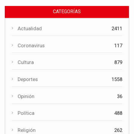
CATEGORÍAS
Actualidad
2411
Coronavirus
117
Cultura
879
Cultura
Deportes
1558
El Certamen "Villa Cervantina" vuelve a situar a Mota del
Cuervo como referente de la música bandística
Opinión
36
Política
488