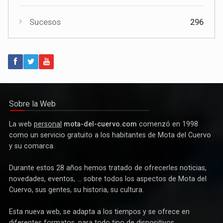
Religión
262
Sucesos
296
Política
Paco Núñez anuncia en Mota del Cuervo un plan de ayudas
para las bandas de música
Sobre la Web
La web
personal
mota-del-cuervo.com
comenzó en 1998
como un servicio gratuito a los habitantes de Mota del Cuervo
y su comarca.
Durante estos 28 años hemos tratado de ofrecerles noticias,
novedades, eventos, ... sobre todos los aspectos de Mota del
Cuervo, sus gentes, su historia, su cultura.
Esta nueva web, se adapta a los tiempos y se ofrece en
Deportes