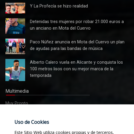
Y La
Y La Profecía se hizo realidad
Profecía
se hizo
Detenidas
Detenidas tres mujeres por robar 21.000 euros a
realidad
tres
un anciano en Mota del Cuervo
mujeres
por robar
Paco
Paco Núñez anuncia en Mota del Cuervo un plan
21.000
Núñez
de ayudas para las bandas de música
euros a
anuncia
un
en Mota
Alberto
Alberto Calero vuela en Alicante y conquista los
anciano
del
Calero
100 metros lisos con su mejor marca de la
en Mota
Cuervo un
vuela en
del
temporada
plan de
Alicante y
Cuervo
ayudas
conquista
para las
Multimedia
los 100
bandas
metros
de
Muy Pronto
lisos con
música
su mejor
marca de
Etiquetas
Uso de Cookies
la
temporada
Este Sitio Web utiliza cookies propias y de terceros,
Noticias
Actualidad
Sucesos
Religión