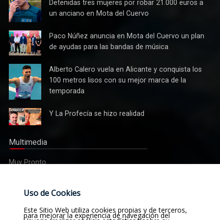
Detenidas
Detenidas tres mujeres por robar 21.000 euros a
tres
un anciano en Mota del Cuervo
mujeres
por robar
Paco
Paco Núñez anuncia en Mota del Cuervo un plan
21.000
Núñez
de ayudas para las bandas de música
euros a
anuncia
un
Cultura
en Mota
Alberto
Alberto Calero vuela en Alicante y conquista los
anciano
Tres bandas competirán en Mota del Cuervo por alzarse con
del
Calero
100 metros lisos con su mejor marca de la
en Mota
Cuervo un
el XII Certamen Regional "Villa Cervantina"
vuela en
del
temporada
plan de
Alicante y
Cuervo
ayudas
conquista
Y La
Y La Profecía se hizo realidad
para las
los 100
Profecía
bandas
metros
se hizo
de
lisos con
Multimedia
realidad
música
su mejor
marca de
Muy Pronto
la
temporada
Uso de Cookies
Etiquetas
Este Sitio Web utiliza cookies propias y de terceros,
para mejorar la experiencia de navegación del
Noticias
Actualidad
Sucesos
Religión