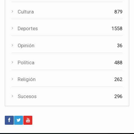
Coronavirus
117
Cultura
879
Cultura
Deportes
1558
El Certamen "Villa Cervantina" vuelve a situar a Mota del
Cuervo como referente de la música bandística
Opinión
36
Política
488
Religión
262
Sucesos
296
Política
Paco Núñez anuncia en Mota del Cuervo un plan de ayudas