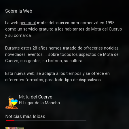
para las bandas de música
Sobre la Web
La web
personal
mota-del-cuervo.com
comenzó en 1998
como un servicio gratuito a los habitantes de Mota del Cuervo
y su comarca.
Durante estos 28 años hemos tratado de ofrecerles noticias,
novedades, eventos, ... sobre todos los aspectos de Mota del
Cuervo, sus gentes, su historia, su cultura.
Esta nueva web, se adapta a los tiempos y se ofrece en
Deportes
diferentes formatos, para todo tipo de dispositivos.
Éxito de la gran apuesta por la pista que la Peña Ciclista
Herrada materializa en su trofeo para escuelas
Mota
del Cuervo
El Lugar de la Mancha
Noticias más leídas