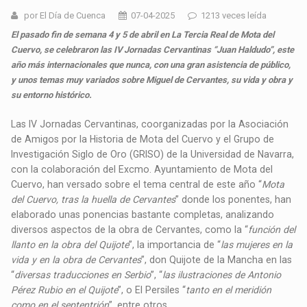
por El Día de Cuenca
07-04-2025
1213 veces leída
El pasado fin de semana 4 y 5 de abril en La Tercia Real de Mota del
Cuervo, se celebraron las IV Jornadas Cervantinas “Juan Haldudo”, este
año más internacionales que nunca, con una gran asistencia de público,
y unos temas muy variados sobre Miguel de Cervantes, su vida y obra y
su entorno histórico.
Las IV Jornadas Cervantinas, coorganizadas por la Asociación
de Amigos por la Historia de Mota del Cuervo y el Grupo de
Investigación Siglo de Oro (GRISO) de la Universidad de Navarra,
con la colaboración del Excmo. Ayuntamiento de Mota del
Cuervo, han versado sobre el tema central de este año “
Mota
del Cuervo, tras la huella de Cervantes
” donde los ponentes, han
elaborado unas ponencias bastante completas, analizando
diversos aspectos de la obra de Cervantes, como la “
función del
llanto en la obra del Quijote
”, la importancia de “
las mujeres en la
vida y en la obra de Cervantes
”, don Quijote de la Mancha en las
“
diversas traducciones en Serbio
”, “
las ilustraciones de Antonio
Pérez Rubio en el Quijote
”, o El Persiles “
tanto en el meridión
como en el septentrión
”, entre otros.