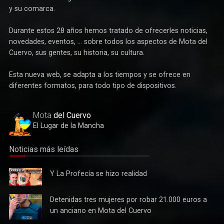
como un servicio gratuito a los habitantes de Mota del Cuervo
y su comarca.
Durante estos 28 años hemos tratado de ofrecerles noticias,
novedades, eventos, ... sobre todos los aspectos de Mota del
Cuervo, sus gentes, su historia, su cultura.
Esta nueva web, se adapta a los tiempos y se ofrece en
Deportes
diferentes formatos, para todo tipo de dispositivos.
Éxito de la gran apuesta por la pista que la Peña Ciclista
Herrada materializa en su trofeo para escuelas
Mota
del Cuervo
El Lugar de la Mancha
Noticias más leídas
Y La
Y La Profecía se hizo realidad
Profecía
se hizo
Detenidas
Detenidas tres mujeres por robar 21.000 euros a
realidad
tres
un anciano en Mota del Cuervo