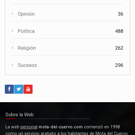
Deportes
1558
El Certamen "Villa Cervantina" vuelve a situar a Mota del
Cuervo como referente de la música bandística
Opinión
36
Política
488
Religión
262
Sucesos
296
Política
Paco Núñez anuncia en Mota del Cuervo un plan de ayudas
para las bandas de música
Sobre la Web
La web
personal
mota-del-cuervo.com
comenzó en 1998