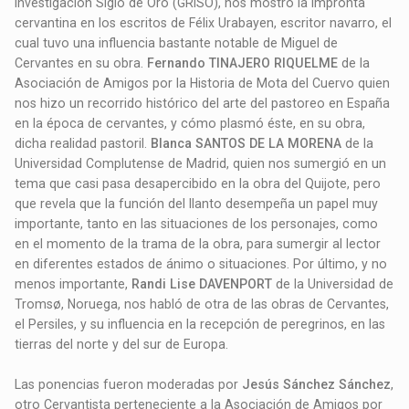
Investigación Siglo de Oro (GRISO), nos mostró la impronta
cervantina en los escritos de Félix Urabayen, escritor navarro, el
cual tuvo una influencia bastante notable de Miguel de
Cervantes en su obra.
Fernando TINAJERO RIQUELME
de la
Asociación de Amigos por la Historia de Mota del Cuervo quien
nos hizo un recorrido histórico del arte del pastoreo en España
en la época de cervantes, y cómo plasmó éste, en su obra,
dicha realidad pastoril.
Blanca SANTOS DE LA MORENA
de la
Universidad Complutense de Madrid, quien nos sumergió en un
tema que casi pasa desapercibido en la obra del Quijote, pero
que revela que la función del llanto desempeña un papel muy
importante, tanto en las situaciones de los personajes, como
en el momento de la trama de la obra, para sumergir al lector
en diferentes estados de ánimo o situaciones. Por último, y no
menos importante,
Randi Lise DAVENPORT
de la Universidad de
Tromsø, Noruega, nos habló de otra de las obras de Cervantes,
el Persiles, y su influencia en la recepción de peregrinos, en las
tierras del norte y del sur de Europa.
Las ponencias fueron moderadas por
Jesús Sánchez Sánchez
,
otro Cervantista perteneciente a la Asociación de Amigos por