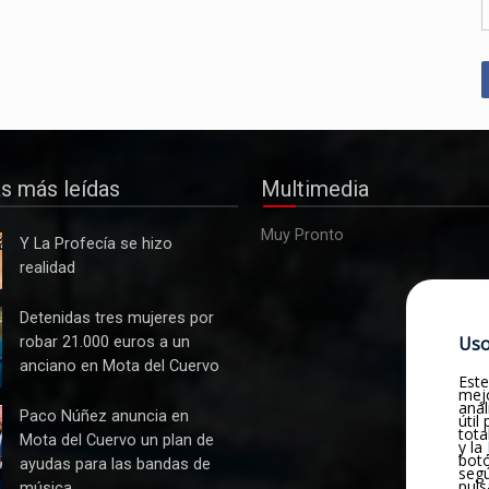
as más leídas
Multimedia
Muy Pronto
Y La Profecía se hizo
realidad
s
Detenidas tres mujeres por
Uso
robar 21.000 euros a un
anciano en Mota del Cuervo
Este
mejo
anál
Paco Núñez anuncia en
útil
tota
Mota del Cuervo un plan de
y la
botó
ayudas para las bandas de
seg
puls
música