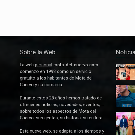
Sobre la Web
Notici
La web
personal
mota-del-cuervo.com
Y La
comenzó en 1998 como un servicio
Profecía
gratuito a los habitantes de Mota del
se hizo
Cuervo y su comarca.
realidad
Detenida
tres
Durante estos 28 años hemos tratado de
mujeres
ofrecerles noticias, novedades, eventos, ...
por robar
sobre todos los aspectos de Mota del
21.000
Paco
euros a
Cuervo, sus gentes, su historia, su cultura.
Núñez
un
anuncia
anciano
Esta nueva web, se adapta a los tiempos y
en Mota