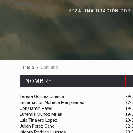
REZA UNA ORACIÓN POR 
Inicio
Obituario
NOMBRE
Teresa Gomez Cuenca
29-
Encarnación Noheda Manjavacas
22-
Constantin Pavel .
19-
Eufemia Muñoz Millan
19-
Luis Tinajero Lopez
20-
Julian Perez Cano
02-
Isidora Rodrigo Huertas
29-