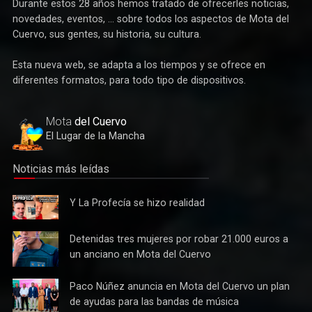
Durante estos 28 años hemos tratado de ofrecerles noticias,
novedades, eventos, ... sobre todos los aspectos de Mota del
Cuervo, sus gentes, su historia, su cultura.
Esta nueva web, se adapta a los tiempos y se ofrece en
Deportes
diferentes formatos, para todo tipo de dispositivos.
Éxito de la gran apuesta por la pista que la Peña Ciclista
Herrada materializa en su trofeo para escuelas
Mota
del Cuervo
El Lugar de la Mancha
Noticias más leídas
Y La
Y La Profecía se hizo realidad
Profecía
se hizo
Detenidas
Detenidas tres mujeres por robar 21.000 euros a
realidad
tres
un anciano en Mota del Cuervo
mujeres
por robar
Paco
Paco Núñez anuncia en Mota del Cuervo un plan
Cultura
21.000