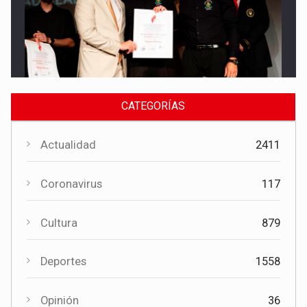
Cultura
El Gobierno regional apoya el Certamen de Bandas de Mota
del Cuervo con 18.000 euros
CATEGORÍAS
Actualidad
2411
Coronavirus
117
Cultura
879
Cultura
Deportes
1558
El Certamen "Villa Cervantina" vuelve a situar a Mota del
Cuervo como referente de la música bandística