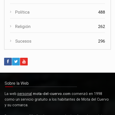
Opinión
36
Política
488
Religión
262
Sucesos
296
Política
Paco Núñez anuncia en Mota del Cuervo un plan de ayudas
para las bandas de música
Sobre la Web
La web
personal
mota-del-cuervo.com
comenzó en 1998
como un servicio gratuito a los habitantes de Mota del Cuervo
y su comarca.