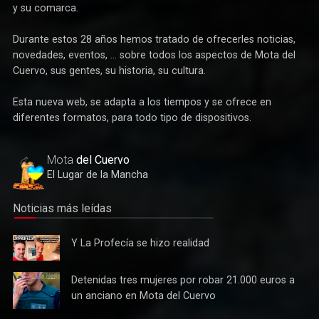
como un servicio gratuito a los habitantes de Mota del Cuervo
y su comarca.
Durante estos 28 años hemos tratado de ofrecerles noticias,
novedades, eventos, ... sobre todos los aspectos de Mota del
Cuervo, sus gentes, su historia, su cultura.
Esta nueva web, se adapta a los tiempos y se ofrece en
Deportes
diferentes formatos, para todo tipo de dispositivos.
Éxito de la gran apuesta por la pista que la Peña Ciclista
Herrada materializa en su trofeo para escuelas
Mota
del Cuervo
El Lugar de la Mancha
Noticias más leídas
Y La
Y La Profecía se hizo realidad
Profecía
se hizo
Detenidas
Detenidas tres mujeres por robar 21.000 euros a
realidad
tres
un anciano en Mota del Cuervo