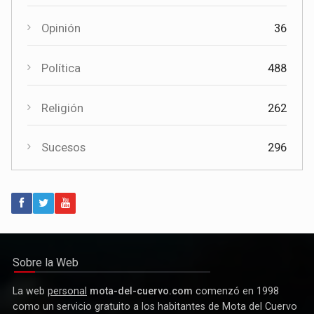
Deportes
1558
El Certamen "Villa Cervantina" vuelve a situar a Mota del
Cuervo como referente de la música bandística
Opinión
36
Política
488
Religión
262
Sucesos
296
Política
Paco Núñez anuncia en Mota del Cuervo un plan de ayudas
para las bandas de música
Sobre la Web
La web
personal
mota-del-cuervo.com
comenzó en 1998