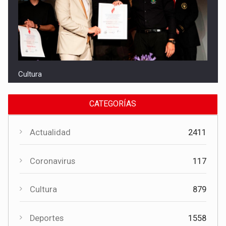
Cultura
El Gobierno regional apoya el Certamen de Bandas de Mota
del Cuervo con 18.000 euros
CATEGORÍAS
Actualidad
2411
Coronavirus
117
Cultura
879
Cultura