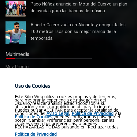
mujeres
por robar
Paco
Paco Núñez anuncia en Mota del Cuervo un plan
Cultura
21.000
Núñez
de ayudas para las bandas de música
Tres bandas competirán en Mota del Cuervo por alzarse con
euros a
anuncia
el XII Certamen Regional "Villa Cervantina"
un
en Mota
Alberto
Alberto Calero vuela en Alicante y conquista los
anciano
del
Calero
100 metros lisos con su mejor marca de la
en Mota
Cuervo un
vuela en
del
temporada
plan de
Alicante y
Cuervo
ayudas
conquista
para las
Multimedia
los 100
bandas
metros
de
Muy Pronto
lisos con
música
su mejor
Uso de Cookies
marca de
Etiquetas
la
Este Sitio Web utiliza cookies propias y de terceros,
temporada
para mejorar la experiencia de navegación del
Usuario, realizar análisis estadísticos sobre su
Noticias
Actualidad
Sucesos
Religión
utilización y mostrar publicidad útil para tu interés.
Deportes
Puedes pulsar ACEPTAR para aceptar la totalidad de
condiciones del
Aviso Legal
,
Política de Privacidad
y la
El moteño Jesús Herrada (Burgos BH) acaba 14º en el
Política de Cookies
, puedes configurarlas pulsando el
Opinión
Deportes
Cultura
Política
Historia
botón 'Cambiar Preferencias' para personalizar las
Campeonato de España en Ruta
cookies según tus preferencias, o puedes
RECHAZARLAS TODAS pulsando en 'Rechazar todas'.
Obituario
Pluviómetro
Fotografías
Vídeos
Política de Privacidad