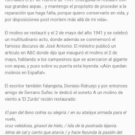
sus grandes aspas... y mantengo el propósito de proceder a la
reparación que haga falta, porque quiero conservarlo en vida, y
por disposiciones post mortem más allá de mi vida».
El molino se restauró y el 2 de mayo del año 1941 y se celebró
un multitudinario acto, donde además se conmemoró el
famoso discurso de José Antonio. El ministro publicó un
artículo en ABC donde dijo que inauguró el molino el 2 de
mayo, hablando a los campesinos que se acercaron al gigante
con aspas, y puso sobre su puerta esta leyenda: «¡Aún quedan
molinos en España!».
El escritor también falangista, Dionisio Ridruejo y por entonces
amigo de Serrano Suñer, le dedicó el soneto A un molino de
viento a 'El Zurdo' recién restaurado:
El pan del llano colma su alegría / en su atalaya armada para el
vuelo,
cruz veleidosa, girasol de hielo, / Isla de la postrada lejanía.
Alma de cal y canto que atavía / y hace fecunda la pasión del