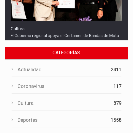
Cultura
El Gobierno regional apoya el Certamen de Bandas de Mota
del Cuervo con 18.000 euros
CATEGORÍAS
Actualidad
2411
Coronavirus
117
Cultura
879
Cultura
Deportes
1558
El Certamen "Villa Cervantina" vuelve a situar a Mota del
Cuervo como referente de la música bandística