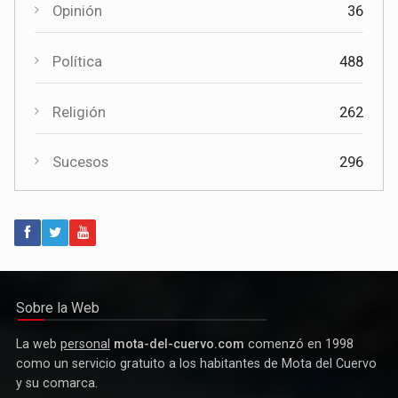
Opinión
36
Política
488
Religión
262
Sucesos
296
Política
Paco Núñez anuncia en Mota del Cuervo un plan de ayudas
para las bandas de música
Sobre la Web
La web
personal
mota-del-cuervo.com
comenzó en 1998
como un servicio gratuito a los habitantes de Mota del Cuervo