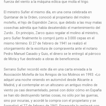
fuerza del viento a la máquina eólica que molía el trigo.
El ministro Suñer el mismo día, en una cena celebrada en
Quintanar de la Orden, conoció al propietario del molino
moteño, el hijo de Espiridión Zarco, que debido a las muy malas
cosechas admitía que había desatendido el mantenimiento del
Zurdo… En principio, Zarco quiso regalar el molino al ministro,
pero Suñer finalmente lo compró junto a 3.000 cepas en el
mismo término. El 27 de febrero de 1941 se realizó el
otorgamiento de la escritura de compraventa ante el notario
Pedro Manuel Casado y Guio, el dinero se le entregó al párroco
de Mota y fue destinado a obras de beneficencia.
Serrano Suñer recordó este día en una carta enviada a la
Asociación Moteña de los Amigos de los Molinos en 1993: «Lo
adquirí una noche viniendo en automóvil desde Alicante a
Madrid, y al contemplar en un altozano un antiguo molino de
viento ya casi desmantelado, pensé con dolor cómo en España
se han ido destruyendo tantas cosas, no sólo por las guerras,
sino por incurias, y acordé la compra con el propietario y se
formalizó el 27 de febrero de 1941. Enseguida lo restauré con