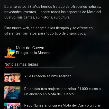
y su comarca.
Durante estos 28 años hemos tratado de ofrecerles noticias,
novedades, eventos, ... sobre todos los aspectos de Mota del
Cuervo, sus gentes, su historia, su cultura.
Esta nueva web, se adapta a los tiempos y se ofrece en
Deportes
diferentes formatos, para todo tipo de dispositivos.
Éxito de la gran apuesta por la pista que la Peña Ciclista
Herrada materializa en su trofeo para escuelas
Mota
del Cuervo
El Lugar de la Mancha
Noticias más leídas
Y La
Y La Profecía se hizo realidad
Profecía
se hizo
Detenidas
Detenidas tres mujeres por robar 21.000 euros a
realidad
tres
un anciano en Mota del Cuervo
mujeres
por robar