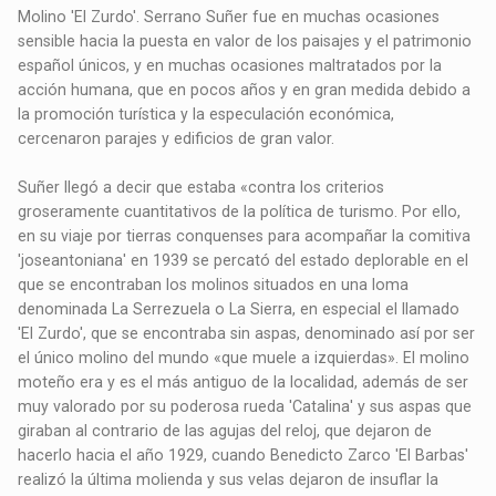
Molino 'El Zurdo'. Serrano Suñer fue en muchas ocasiones
sensible hacia la puesta en valor de los paisajes y el patrimonio
español únicos, y en muchas ocasiones maltratados por la
acción humana, que en pocos años y en gran medida debido a
la promoción turística y la especulación económica,
cercenaron parajes y edificios de gran valor.
Suñer llegó a decir que estaba «contra los criterios
groseramente cuantitativos de la política de turismo. Por ello,
en su viaje por tierras conquenses para acompañar la comitiva
'joseantoniana' en 1939 se percató del estado deplorable en el
que se encontraban los molinos situados en una loma
denominada La Serrezuela o La Sierra, en especial el llamado
'El Zurdo', que se encontraba sin aspas, denominado así por ser
el único molino del mundo «que muele a izquierdas». El molino
moteño era y es el más antiguo de la localidad, además de ser
muy valorado por su poderosa rueda 'Catalina' y sus aspas que
giraban al contrario de las agujas del reloj, que dejaron de
hacerlo hacia el año 1929, cuando Benedicto Zarco 'El Barbas'
realizó la última molienda y sus velas dejaron de insuflar la