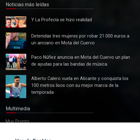
Noticias más leídas
Y La
Y La Profecía se hizo realidad
Profecía
se hizo
Detenidas
Detenidas tres mujeres por robar 21.000 euros a
realidad
tres
un anciano en Mota del Cuervo
mujeres
por robar
Paco
Paco Núñez anuncia en Mota del Cuervo un plan
Cultura
21.000
Núñez
de ayudas para las bandas de música
Tres bandas competirán en Mota del Cuervo por alzarse con
euros a
anuncia
el XII Certamen Regional "Villa Cervantina"
un
en Mota
Alberto
Alberto Calero vuela en Alicante y conquista los
anciano
del
Calero
100 metros lisos con su mejor marca de la
en Mota
Cuervo un
vuela en
del
temporada
plan de
Alicante y
Cuervo
ayudas
conquista
para las
Multimedia
los 100
bandas
metros
de
Muy Pronto
lisos con
música
su mejor