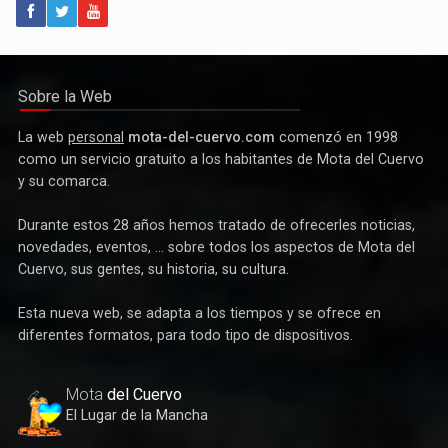
Política
Paco Núñez anuncia en Mota del Cuervo un plan de ayudas
para las bandas de música
Sobre la Web
La web
personal
mota-del-cuervo.com
comenzó en 1998
como un servicio gratuito a los habitantes de Mota del Cuervo
y su comarca.
Durante estos 28 años hemos tratado de ofrecerles noticias,
novedades, eventos, ... sobre todos los aspectos de Mota del
Cuervo, sus gentes, su historia, su cultura.
Esta nueva web, se adapta a los tiempos y se ofrece en
Deportes
diferentes formatos, para todo tipo de dispositivos.
Éxito de la gran apuesta por la pista que la Peña Ciclista
Herrada materializa en su trofeo para escuelas
Mota
del Cuervo
El Lugar de la Mancha