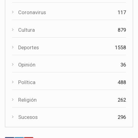
Actualidad
2411
Coronavirus
117
Cultura
879
Cultura
Deportes
1558
El Certamen "Villa Cervantina" vuelve a situar a Mota del
Cuervo como referente de la música bandística
Opinión
36
Política
488
Religión
262
Sucesos
296