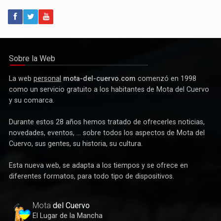
Política
Paco Núñez anuncia en Mota del Cuervo un plan de ayudas
para las bandas de música
Sobre la Web
La web
personal
mota-del-cuervo.com
comenzó en 1998
como un servicio gratuito a los habitantes de Mota del Cuervo
y su comarca.
Durante estos 28 años hemos tratado de ofrecerles noticias,
novedades, eventos, ... sobre todos los aspectos de Mota del
Cuervo, sus gentes, su historia, su cultura.
Esta nueva web, se adapta a los tiempos y se ofrece en
Deportes
diferentes formatos, para todo tipo de dispositivos.
Éxito de la gran apuesta por la pista que la Peña Ciclista
Herrada materializa en su trofeo para escuelas
Mota
del Cuervo
El Lugar de la Mancha