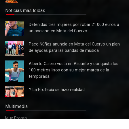
Noticias más leídas
Detenidas
Detenidas tres mujeres por robar 21.000 euros a
tres
un anciano en Mota del Cuervo
mujeres
por robar
Paco
Paco Núñez anuncia en Mota del Cuervo un plan
21.000
Núñez
de ayudas para las bandas de música
euros a
anuncia
un
en Mota
Alberto
Alberto Calero vuela en Alicante y conquista los
anciano
Cultura
del
Calero
100 metros lisos con su mejor marca de la
en Mota
Tres bandas competirán en Mota del Cuervo por alzarse con
Cuervo un
vuela en
del
temporada
el XII Certamen Regional "Villa Cervantina"
plan de
Alicante y
Cuervo
ayudas
conquista
Y La
Y La Profecía se hizo realidad
para las
los 100
Profecía
bandas
metros
se hizo
de
lisos con
Multimedia
realidad
música
su mejor
marca de
Muy Pronto
la
temporada