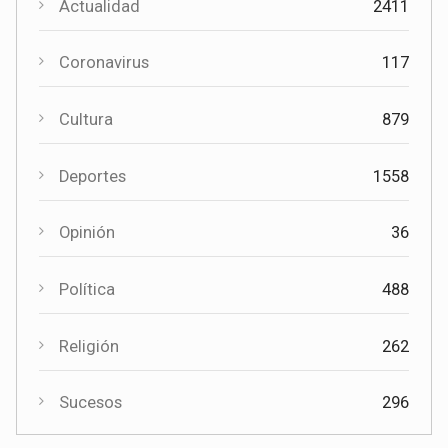
Actualidad
2411
Coronavirus
117
Cultura
879
Cultura
Deportes
1558
El Certamen "Villa Cervantina" vuelve a situar a Mota del
Cuervo como referente de la música bandística
Opinión
36
Política
488
Religión
262
Sucesos
296